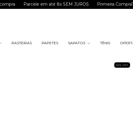
Parcele em até 8x SEM JUROS
Primeira Compra? Use o 
RASTEIRAS
PAPETES
SAPATOS
TÊNIS
OFERTA
50% OFF