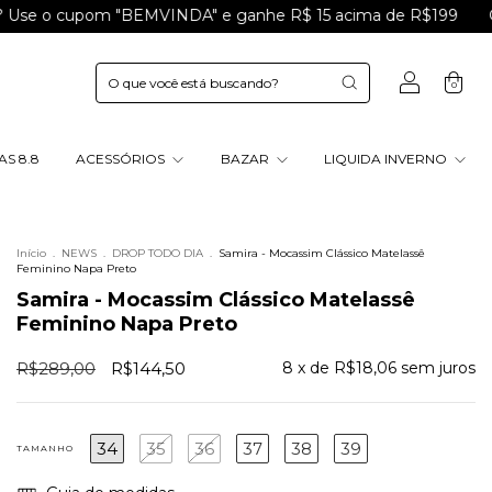
cupom "BEMVINDA" e ganhe R$ 15 acima de R$199
Ganhe 10
0
S 8.8
ACESSÓRIOS
BAZAR
LIQUIDA INVERNO
Início
.
NEWS
.
DROP TODO DIA
.
Samira - Mocassim Clássico Matelassê
Feminino Napa Preto
Samira - Mocassim Clássico Matelassê
Feminino Napa Preto
R$289,00
R$144,50
8
x de
R$18,06
sem juros
34
35
36
37
38
39
TAMANHO