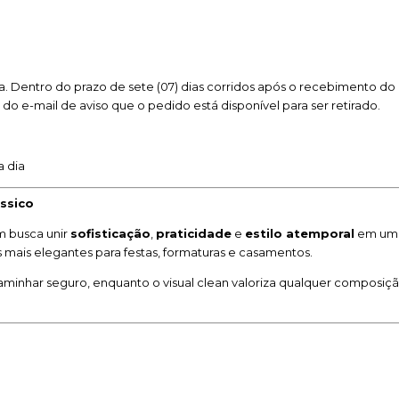
. Dentro do prazo de sete (07) dias corridos após o recebimento do 
o do e-mail de aviso que o pedido está disponível para ser retirado.
a dia
ssico
m busca unir
sofisticação
,
praticidade
e
estilo atemporal
em um ú
 mais elegantes para festas, formaturas e casamentos.
caminhar seguro, enquanto o visual clean valoriza qualquer composi