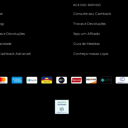
L
ACESSO RÁPIDO
ak
Consulte seu Cashback
log
Trocas e Devoluções
cas e Devoluções
Seja um Afiliado
vacidade
Guia de Medidas
ashback AdrianaK
Conheça nossas Lojas