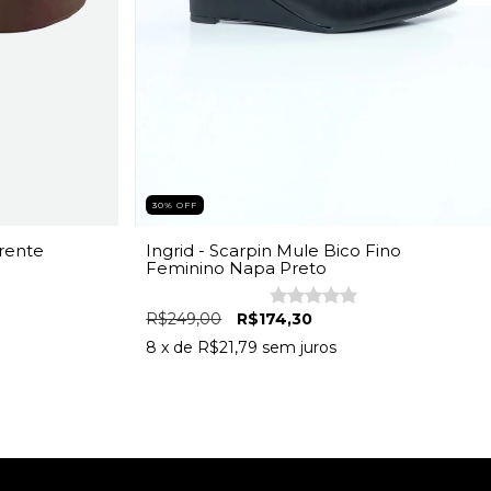
30% OFF
rente
Ingrid - Scarpin Mule Bico Fino
Feminino Napa Preto
R$249,00
R$174,30
8
x de
R$21,79
sem juros