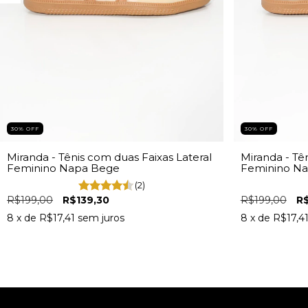
30% OFF
30% OFF
Miranda - Tênis com duas Faixas Lateral
Miranda - Tê
Feminino Napa Bege
Feminino Na
(2)
R$199,00
R$139,30
R$199,00
R$
8
x de
R$17,41
sem juros
8
x de
R$17,4