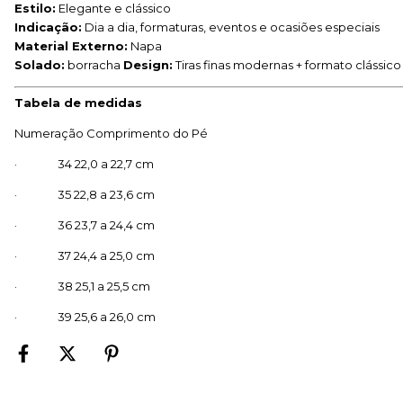
Estilo:
Elegante e clássico
Indicação:
Dia a dia, formaturas, eventos e ocasiões especiais
Material Externo:
Napa
Solado:
borracha
Design:
Tiras finas modernas + formato clássic
Tabela de medidas
Numeração Comprimento do Pé
· 34 22,0 a 22,7 cm
· 35 22,8 a 23,6 cm
· 36 23,7 a 24,4 cm
· 37 24,4 a 25,0 cm
· 38 25,1 a 25,5 cm
· 39 25,6 a 26,0 cm