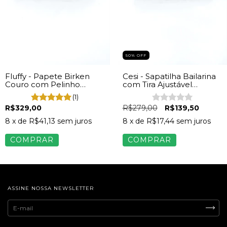
50% OFF
Fluffy - Papete Birken
Cesi - Sapatilha Bailarina
Couro com Pelinho
com Tira Ajustável
Marrom
Feminina Camurça Bege
(1)
R$329,00
R$279,00
R$139,50
8
x de
R$41,13
sem juros
8
x de
R$17,44
sem juros
COMPRAR
COMPRAR
ASSINE NOSSA NEWSLETTER