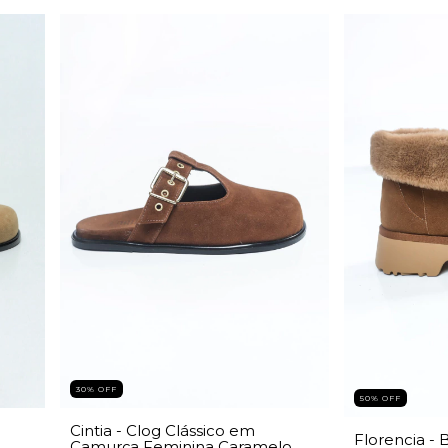
30% OFF
50% OFF
Cintia - Clog Clássico em
Florencia -
Camurça Feminina Caramelo