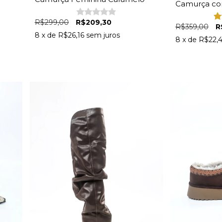
Camurça co
Caramelo
R$299,00
R$209,30
R$359,00
R
8
x de
R$26,16
sem juros
8
x de
R$22,