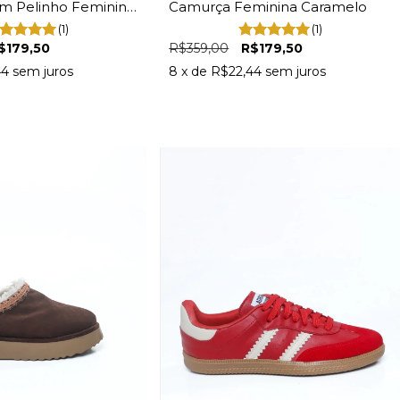
m Pelinho Feminina
Camurça Feminina Caramelo
(1)
(1)
$179,50
R$359,00
R$179,50
44
sem juros
8
x de
R$22,44
sem juros