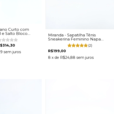
 Cano Curto com
l e Salto Bloco
Miranda - Sapatilha Tênis
rom
Sneakerina Feminino Napa
Branco
$314,30
(2)
R$199,00
29
sem juros
8
x de
R$24,88
sem juros