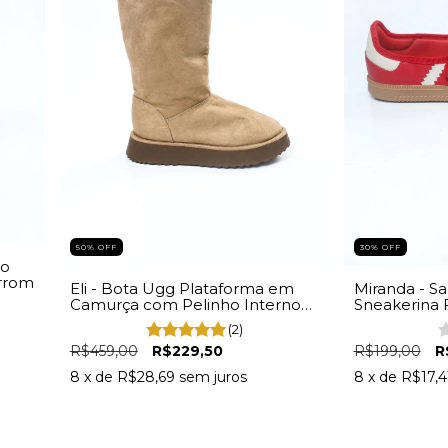
50% OFF
30% OFF
to
rrom
Eli - Bota Ugg Plataforma em
Miranda - Sa
Camurça com Pelinho Interno
Sneakerina
Feminina Bege
Vermelho
(2)
R$459,00
R$229,50
R$199,00
R
8
x de
R$28,69
sem juros
8
x de
R$17,4