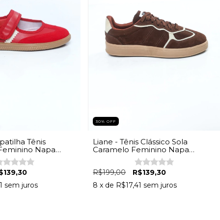
30% OFF
patilha Tênis
Liane - Tênis Clássico Sola
 Feminino Napa
Caramelo Feminino Napa
Marrom
$139,30
R$199,00
R$139,30
1
sem juros
8
x de
R$17,41
sem juros