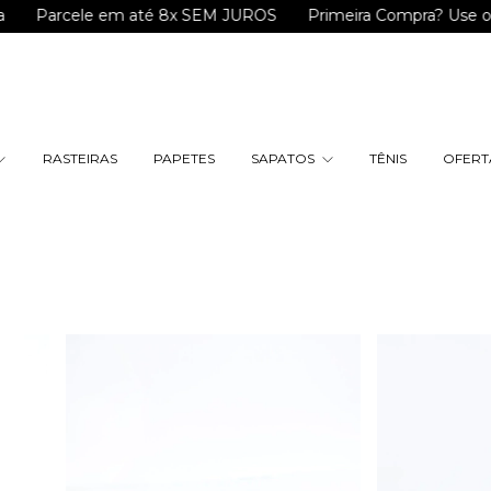
 até 8x SEM JUROS
Primeira Compra? Use o cupom "BEMVI
RASTEIRAS
PAPETES
SAPATOS
TÊNIS
OFERTA