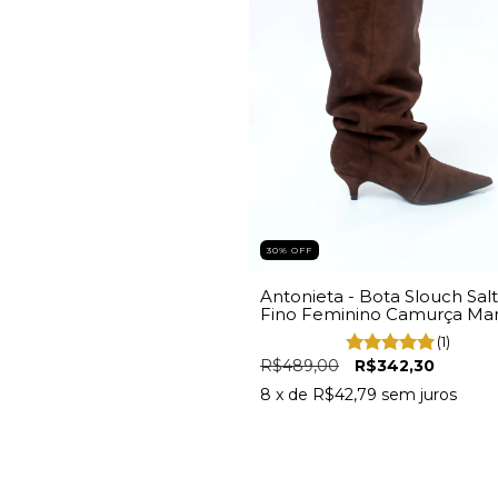
30% OFF
Antonieta - Bota Slouch Sal
Fino Feminino Camurça Ma
(1)
R$489,00
R$342,30
8
x de
R$42,79
sem juros