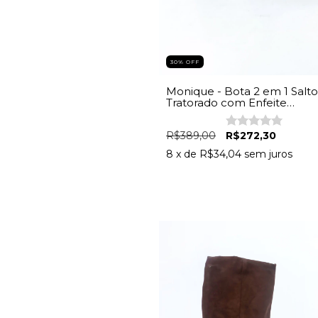
30% OFF
Monique - Bota 2 em 1 Salto
Tratorado com Enfeite
Removível Preto
R$389,00
R$272,30
8
x de
R$34,04
sem juros