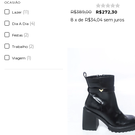
Removível Marrom
OCASIÃO
R$389,00
R$272,30
(11)
Lazer
8
x de
R$34,04
sem juros
(4)
Dia A Dia
(2)
Festas
(2)
Trabalho
(1)
Viagem