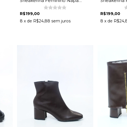
Sneakerina Feminino Napa
Sneakerina
Vinho
Preto
R$199,00
R$199,00
8
x de
R$24,88
sem juros
8
x de
R$24,