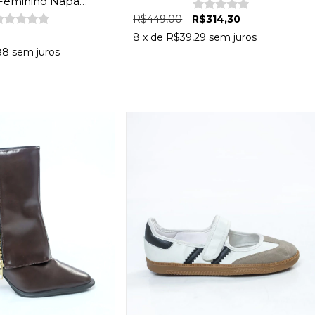
 Feminino Napa
R$449,00
R$314,30
8
x de
R$39,29
sem juros
88
sem juros