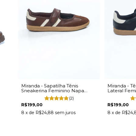
Miranda - Sapatilha Tênis
Miranda - Tê
Sneakerina Feminino Napa
Lateral Fem
Marrom
(2)
R$199,00
R$199,00
8
x de
R$24,88
sem juros
8
x de
R$24,