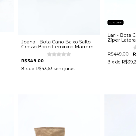
30% OFF
Lari - Bota
Zíper Latera
Joana - Bota Cano Baixo Salto
Grosso Mar
Grosso Baixo Feminina Marrom
R$449,00
R
R$349,00
8
x de
R$39,
8
x de
R$43,63
sem juros