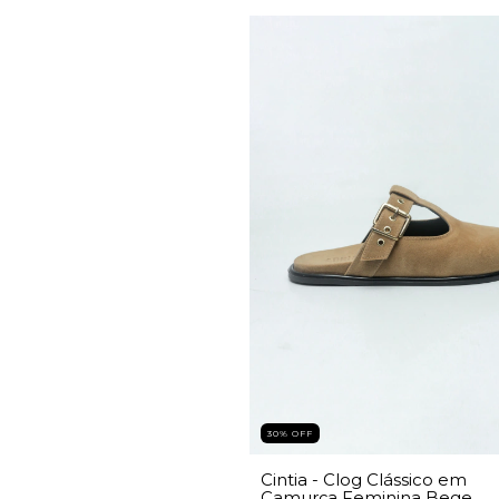
30% OFF
Cintia - Clog Clássico em
Camurça Feminina Bege