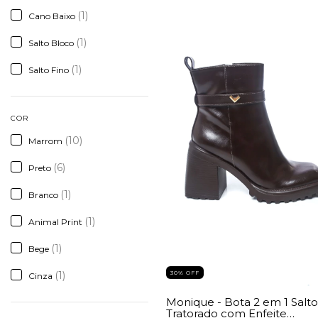
(1)
Cano Baixo
(1)
Salto Bloco
(1)
Salto Fino
COR
(10)
Marrom
(6)
Preto
(1)
Branco
(1)
Animal Print
(1)
Bege
30% OFF
(1)
Cinza
Monique - Bota 2 em 1 Salto
Tratorado com Enfeite