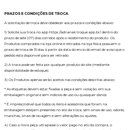
PRAZOS E CONDIÇÕES DE TROCA
A solicitação de troca deve obedecer aos prazos e condições abaixo:
1) Solicite sua troca no app
https://adrianak.troque.app.br/
dentro do
prazo de sete (07) dias corridos após o recebimento do produto. Os
Produtos comprados na loja online e retirados na loja física possuem o
prazo de troca de 15 dias à partir da data do envio do email de aviso que o
pedido está disponivel para ser retirado.
2) A troca pode ser feita por qualquer produto do site (mediante
disponibilidade de estoque).
3) Os Produtos apenas serão aceitos nas condições descritas abaixo:
* As etiquetas devem estar fixadas à peça e sem violação, em sua
embalagem original e sem indícios de uso ou quaisquer danos.
* É imprescindível que todos os itens e acessórios que foram na
embalagem estejam presentes no ato da troca, sem sinais de uso, odores,
manchas, sinais de lavagem e sem alterações ou ajustes.
4) Caso a nova peça ultrapasse o valor pago no ato da compra, o