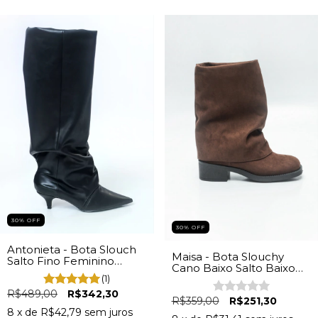
30% OFF
30% OFF
Antonieta - Bota Slouch
Maisa - Bota Slouchy
Salto Fino Feminino
Cano Baixo Salto Baixo
Napa Preta
(1)
Feminina Camurça
Marrom
R$489,00
R$342,30
R$359,00
R$251,30
8
x de
R$42,79
sem juros