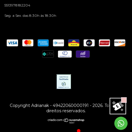
5513978182204
Seg. a Sex. das 8:30h às 18:30h
Copyright Adrianak - 49422060000191 - 2026. Todos os
direitos reservados.