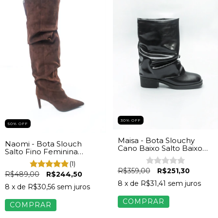
30% OFF
50% OFF
Maisa - Bota Slouchy
Naomi - Bota Slouch
Cano Baixo Salto Baixo
Salto Fino Feminina
Feminina Napa Preto
Camurça Marrom
(1)
R$359,00
R$251,30
R$489,00
R$244,50
8
x de
R$31,41
sem juros
8
x de
R$30,56
sem juros
COMPRAR
COMPRAR