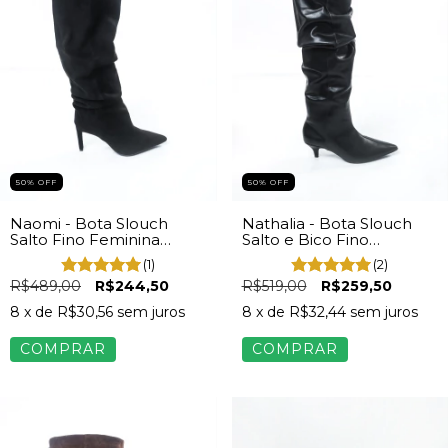
50% OFF
50% OFF
Naomi - Bota Slouch
Nathalia - Bota Slouch
Salto Fino Feminina
Salto e Bico Fino
Camurça Preta
Feminino Napa Preta
(1)
(2)
R$489,00
R$244,50
R$519,00
R$259,50
8
x de
R$30,56
sem juros
8
x de
R$32,44
sem juros
COMPRAR
COMPRAR