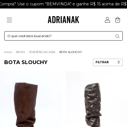
ra? Use o cupom "BEMVINDA" e ganhe R$ 15 acima de R$199
0
Início
.
NEWS
.
TENDÊNCIAS 2026
.
BOTA SLOUCHY
BOTA SLOUCHY
FILTRAR