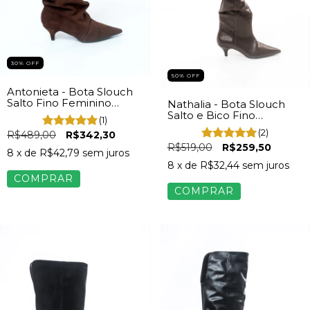
30% OFF
50% OFF
Antonieta - Bota Slouch
Salto Fino Feminino
Nathalia - Bota Slouch
Camurça Marrom
Salto e Bico Fino
(1)
Feminino Napa Marrom
(2)
R$489,00
R$342,30
R$519,00
R$259,50
8
x de
R$42,79
sem juros
8
x de
R$32,44
sem juros
COMPRAR
COMPRAR