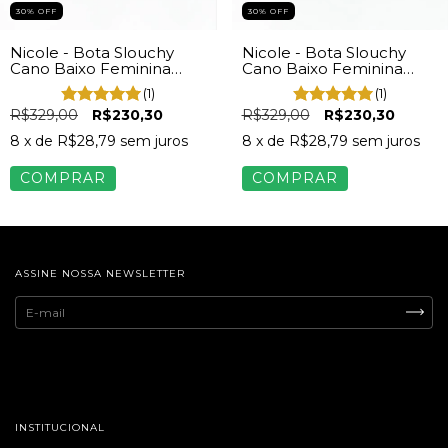
30% OFF
30% OFF
Nicole - Bota Slouchy
Nicole - Bota Slouchy
Cano Baixo Feminina
Cano Baixo Feminina
Camurça Marrom
Napa Preto
(1)
(1)
R$329,00
R$230,30
R$329,00
R$230,30
8
x de
R$28,79
sem juros
8
x de
R$28,79
sem juros
COMPRAR
COMPRAR
ASSINE NOSSA NEWSLETTER
INSTITUCIONAL