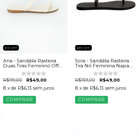
69
%
OFF
51
%
OFF
Sora - Sandália Rasteira
Ana - Sandália Rasteira
Tira Nó Feminina Napa
Duas Tiras Feminino Off
Marrom
White
R$159,00
R$49,00
R$99,00
R$49,00
8
x de
R$6,13
sem juros
8
x de
R$6,13
sem juros
COMPRAR
COMPRAR