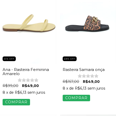
69
%
OFF
51
%
OFF
Rasteira Samara onça
Ana - Rasteira Feminina
Amarelo
R$157,00
R$49,00
R$99,00
R$49,00
8
x de
R$6,13
sem juros
8
x de
R$6,13
sem juros
COMPRAR
COMPRAR