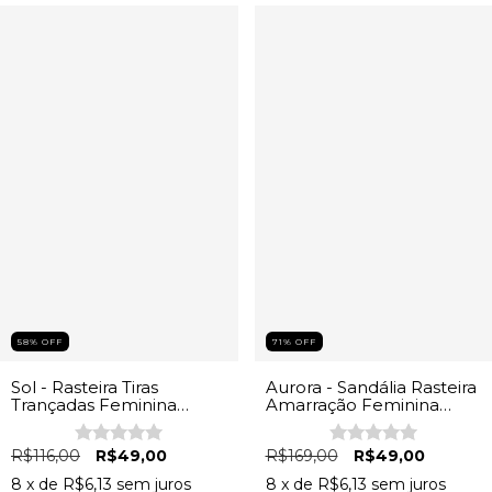
58
%
OFF
71
%
OFF
Sol - Rasteira Tiras
Aurora - Sandália Rasteira
Trançadas Feminina
Amarração Feminina
Branco
Bege
R$116,00
R$49,00
R$169,00
R$49,00
8
x de
R$6,13
sem juros
8
x de
R$6,13
sem juros