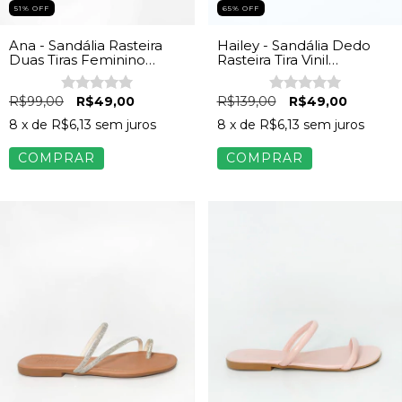
65
%
OFF
51
%
OFF
Hailey - Sandália Dedo
Ana - Sandália Rasteira
Rasteira Tira Vinil
Duas Tiras Feminino
Feminina Vinil Caramelo
Chocolate
R$139,00
R$49,00
R$99,00
R$49,00
8
x de
R$6,13
sem juros
8
x de
R$6,13
sem juros
COMPRAR
COMPRAR