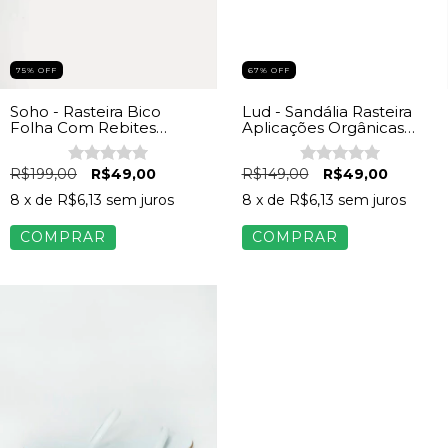
75
%
OFF
67
%
OFF
Soho - Rasteira Bico
Lud - Sandália Rasteira
Folha Com Rebites
Aplicações Orgânicas
Dourados Feminina Off
Napa Preto
White
R$199,00
R$49,00
R$149,00
R$49,00
8
x de
R$6,13
sem juros
8
x de
R$6,13
sem juros
COMPRAR
COMPRAR