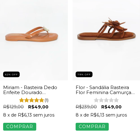
62
%
OFF
79
%
OFF
Miriam - Rasteira Dedo
Flor - Sandália Rasteira
Enfeite Dourado
Flor Feminina Camurça
Feminina Bege
Marrom
(1)
R$129,00
R$49,00
R$239,00
R$49,00
8
x de
R$6,13
sem juros
8
x de
R$6,13
sem juros
COMPRAR
COMPRAR