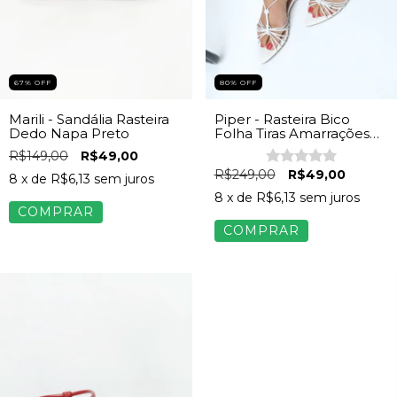
80
%
OFF
67
%
OFF
Piper - Rasteira Bico
Marili - Sandália Rasteira
Folha Tiras Amarrações
Dedo Napa Preto
Feminina Off White
R$149,00
R$49,00
R$249,00
R$49,00
8
x de
R$6,13
sem juros
8
x de
R$6,13
sem juros
COMPRAR
COMPRAR