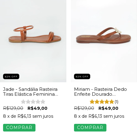
62
%
OFF
62
%
OFF
Jade - Sandália Rasteira
Miriam - Rasteira Dedo
Tiras Elástica Feminina
Enfeite Dourado
Caramelo
Feminina Marrom
(1)
R$129,00
R$49,00
R$129,00
R$49,00
8
x de
R$6,13
sem juros
8
x de
R$6,13
sem juros
COMPRAR
COMPRAR