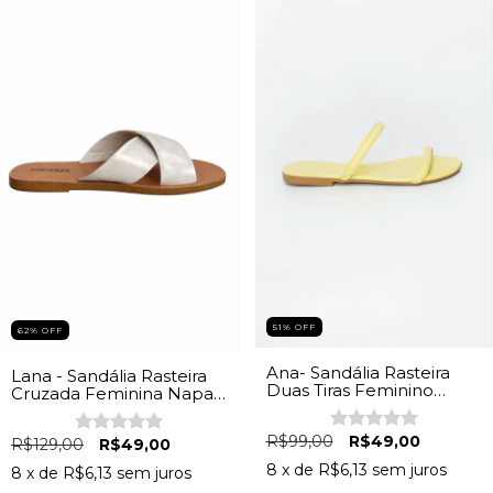
51
%
OFF
62
%
OFF
Ana- Sandália Rasteira
Lana - Sandália Rasteira
Duas Tiras Feminino
Cruzada Feminina Napa
Amarelo
Off White
R$99,00
R$49,00
R$129,00
R$49,00
8
x de
R$6,13
sem juros
8
x de
R$6,13
sem juros