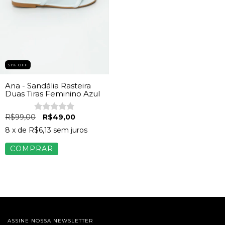
51
%
OFF
Ana - Sandália Rasteira
Duas Tiras Feminino Azul
R$99,00
R$49,00
8
x de
R$6,13
sem juros
COMPRAR
ASSINE NOSSA NEWSLETTER