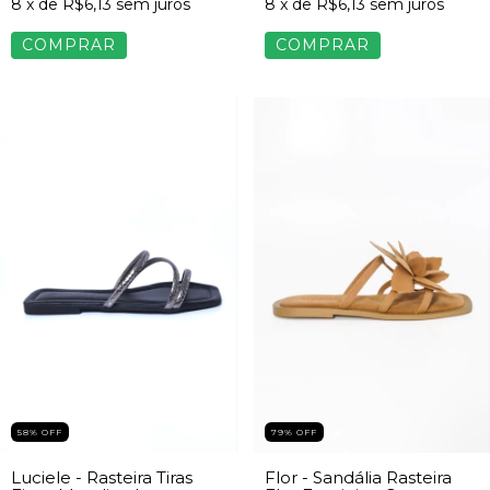
8
x de
R$6,13
sem juros
8
x de
R$6,13
sem juros
COMPRAR
COMPRAR
58
%
OFF
79
%
OFF
Luciele - Rasteira Tiras
Flor - Sandália Rasteira