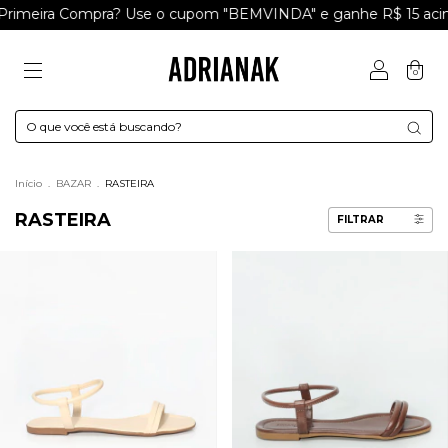
pra? Use o cupom "BEMVINDA" e ganhe R$ 15 acima de R$199
0
Início
.
BAZAR
.
RASTEIRA
RASTEIRA
FILTRAR