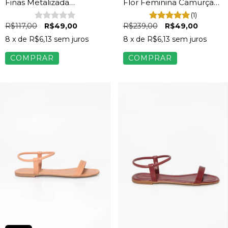
Finas Metalizada
Flor Feminina Camurça
Feminina Prata Velho
Bege
(1)
R$117,00
R$49,00
R$239,00
R$49,00
8
x de
R$6,13
sem juros
8
x de
R$6,13
sem juros
COMPRAR
COMPRAR