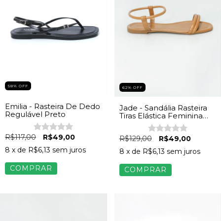
58
%
OFF
62
%
OFF
Emilia - Rasteira De Dedo
Jade - Sandália Rasteira
Regulável Preto
Tiras Elástica Feminina
Bege Cerrado
R$117,00
R$49,00
R$129,00
R$49,00
8
x de
R$6,13
sem juros
8
x de
R$6,13
sem juros
COMPRAR
COMPRAR