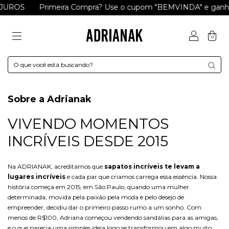
Primeira Compra? Use o cupom "BEMVINDA" e ganhe R$ 15
0
Sobre a Adrianak
VIVENDO MOMENTOS
INCRÍVEIS DESDE 2015
Na ADRIANAK, acreditamos que
sapatos incríveis te levam a
lugares incríveis
e cada par que criamos carrega essa essência. Nossa
história começa em 2015, em São Paulo, quando uma mulher
determinada, movida pela paixão pela moda e pelo desejo de
empreender, decidiu dar o primeiro passo rumo a um sonho. Com
menos de R$100, Adriana começou vendendo sandálias para as amigas,
e o que parecia uma simples ideia logo se transformou em algo muito