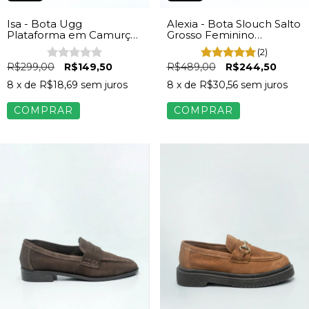
Isa - Bota Ugg
Alexia - Bota Slouch Salto
Plataforma em Camurça
Grosso Feminino
Feminina Preto
Camurça Preto
(2)
R$299,00
R$149,50
R$489,00
R$244,50
8
x de
R$18,69
sem juros
8
x de
R$30,56
sem juros
COMPRAR
COMPRAR