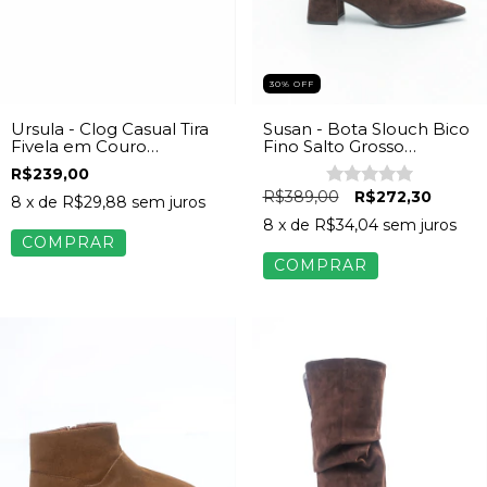
30% OFF
Ursula - Clog Casual Tira
Susan - Bota Slouch Bico
Fivela em Couro
Fino Salto Grosso
Camurça Bege
Camurça Marrom
R$239,00
R$389,00
R$272,30
8
x de
R$29,88
sem juros
8
x de
R$34,04
sem juros
COMPRAR
COMPRAR