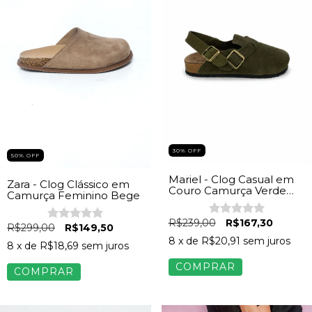
30% OFF
50% OFF
Mariel - Clog Casual em
Zara - Clog Clássico em
Couro Camurça Verde
Camurça Feminino Bege
Militar
R$239,00
R$167,30
R$299,00
R$149,50
8
x de
R$20,91
sem juros
8
x de
R$18,69
sem juros
COMPRAR
COMPRAR