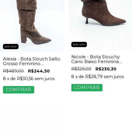
30% OFF
50% OFF
Nicole - Bota Slouchy
Alexia - Bota Slouch Salto
Cano Baixo Feminina
Grosso Feminino
Camurça Marrom
Camurça Cinza
R$329,00
R$230,30
R$489,00
R$244,50
8
x de
R$28,79
sem juros
8
x de
R$30,56
sem juros
COMPRAR
COMPRAR