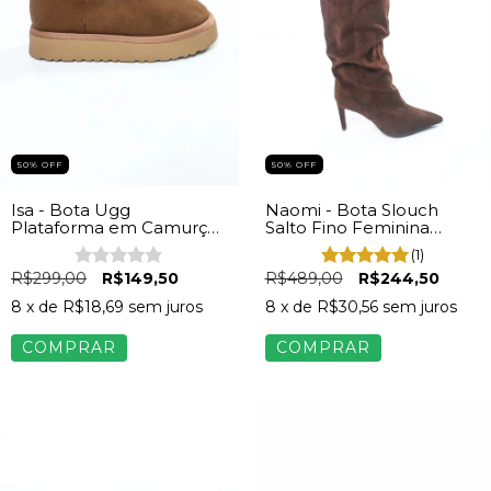
50% OFF
50% OFF
Naomi - Bota Slouch
Isa - Bota Ugg
Salto Fino Feminina
Plataforma em Camurça
Camurça Marrom
Feminina Caramelo
(1)
R$489,00
R$244,50
R$299,00
R$149,50
8
x de
R$30,56
sem juros
8
x de
R$18,69
sem juros
COMPRAR
COMPRAR