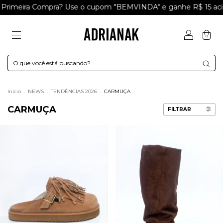
Compra? Use o cupom "BEMVINDA" e ganhe R$ 15 acima de R$
0
Início
.
NEWS
.
TENDÊNCIAS 2026
.
CARMUÇA
CARMUÇA
FILTRAR