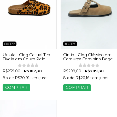
30% OFF
30% OFF
Ursula - Clog Casual Tira
Cintia - Clog Clássico em
Fivela em Couro Pelo
Camurça Feminina Bege
Onça
R$239,00
R$167,30
R$299,00
R$209,30
8
x de
R$20,91
sem juros
8
x de
R$26,16
sem juros
COMPRAR
COMPRAR