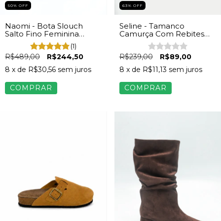
50% OFF
63
%
OFF
Naomi - Bota Slouch
Seline - Tamanco
Salto Fino Feminina
Camurça Com Rebites
Camurça Preta
Dourado Feminino
(1)
Marrom
R$489,00
R$244,50
R$239,00
R$89,00
8
x de
R$30,56
sem juros
8
x de
R$11,13
sem juros
COMPRAR
COMPRAR