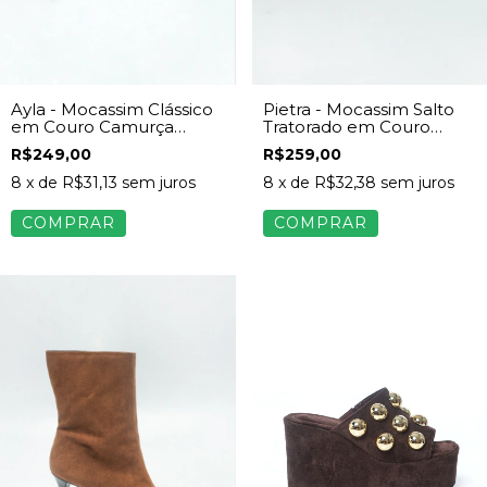
Ayla - Mocassim Clássico
Pietra - Mocassim Salto
em Couro Camurça
Tratorado em Couro
Marrom
Camurça Caramelo
R$249,00
R$259,00
8
x de
R$31,13
sem juros
8
x de
R$32,38
sem juros
COMPRAR
COMPRAR