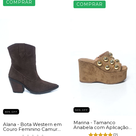
COMPRAR
COMPRAR
50% OFF
30% OFF
Marina - Tamanco
Alana - Bota Western em
Anabela com Aplicação
Couro Feminino Camurça
Dourada em Camurça
Marrom
(2)