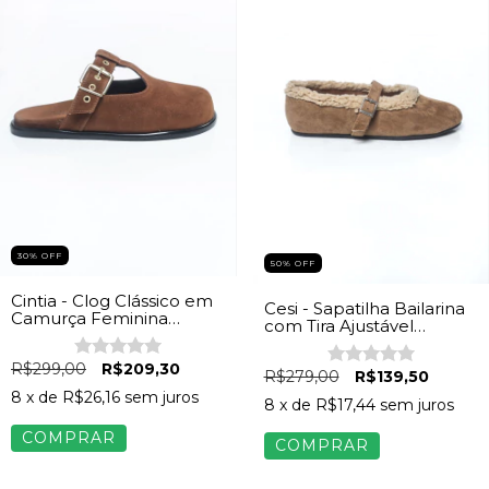
30% OFF
50% OFF
Cintia - Clog Clássico em
Cesi - Sapatilha Bailarina
Camurça Feminina
com Tira Ajustável
Caramelo
Feminina Camurça Bege
R$299,00
R$209,30
R$279,00
R$139,50
8
x de
R$26,16
sem juros
8
x de
R$17,44
sem juros
COMPRAR
COMPRAR