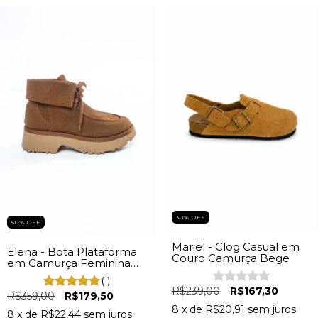
30% OFF
50% OFF
Mariel - Clog Casual em
Elena - Bota Plataforma
Couro Camurça Bege
em Camurça Feminina
Caramelo
(1)
R$239,00
R$167,30
R$359,00
R$179,50
8
x de
R$20,91
sem juros
8
x de
R$22,44
sem juros