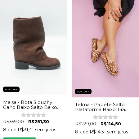
30% OFF
50% OFF
Maisa - Bota Slouchy
Telma - Papete Salto
Cano Baixo Salto Baixo
Plataforma Baixo Tira
Feminina Camurça
Reta Clássica Feminina
Marrom
Bambi
R$359,00
R$251,30
R$229,00
R$114,50
8
x de
R$31,41
sem juros
8
x de
R$14,31
sem juros