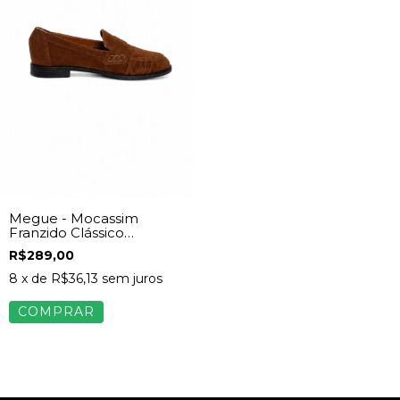
Megue - Mocassim
Franzido Clássico
Feminino Camurça
R$289,00
Caramelo
8
x de
R$36,13
sem juros
COMPRAR