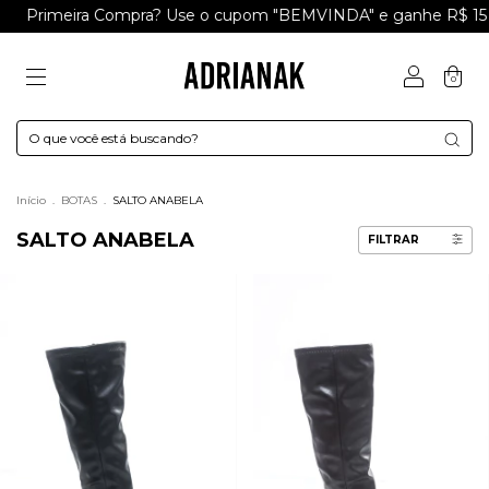
Primeira Compra? Use o cupom "BEMVINDA" e ganhe R$ 15 
0
Início
.
BOTAS
.
SALTO ANABELA
SALTO ANABELA
FILTRAR