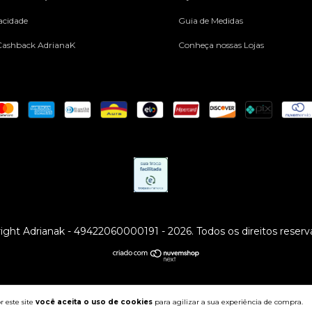
vacidade
Guia de Medidas
ashback AdrianaK
Conheça nossas Lojas
ight Adrianak - 49422060000191 - 2026. Todos os direitos reserv
 este site
você aceita o uso de cookies
para agilizar a sua experiência de compra.