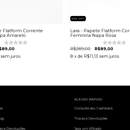
69
%
OFF
e Flatform Corrente
Lara - Papete Flatform Cor
pa Amarelo
Feminina Napa Rosa
$89,00
R$289,00
R$89,00
sem juros
8
x de
R$11,13
sem juros
L
ACESSO RÁPIDO
ak
Consulte seu Cashback
log
Trocas e Devoluções
cas e Devoluções
Seja um Afiliado