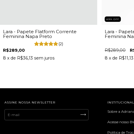
69
%
OFF
Lara - Papete Flatform Corrente
Lara - Papet
Feminina Napa Preto
Feminina Na
(2)
R$289,00
R$289,00
R
8
x de
R$36,13
sem juros
8
x de
R$11,13
ASSINE NOSSA NEWSLETTER
INSTITUCIONA
Sobre a Adrian
Acesse nosso B
Política de Tro