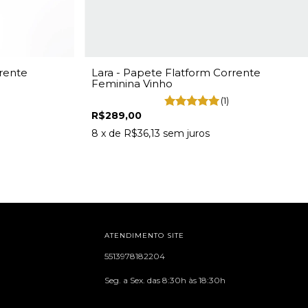
Lara - Papete Flatform Corrente
rente
Feminina Vinho
(1)
R$289,00
8
x de
R$36,13
sem juros
ATENDIMENTO SITE
5513978182204
Seg. a Sex. das 8:30h às 18:30h