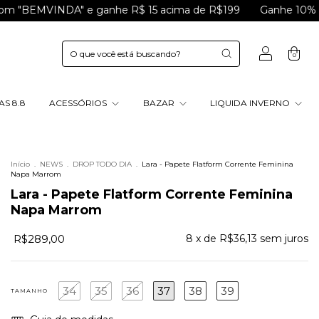
NDA" e ganhe R$ 15 acima de R$199
Ganhe 10% de CASHBA
0
S 8.8
ACESSÓRIOS
BAZAR
LIQUIDA INVERNO
Início
.
NEWS
.
DROP TODO DIA
.
Lara - Papete Flatform Corrente Feminina
Napa Marrom
Lara - Papete Flatform Corrente Feminina
Napa Marrom
R$289,00
8
x de
R$36,13
sem juros
34
35
36
37
38
39
TAMANHO