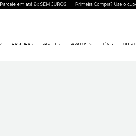
m até 8x SEM JUROS
Primeira Compra? Use o cupom "BEMVI
RASTEIRAS
PAPETES
SAPATOS
TÊNIS
OFERTA