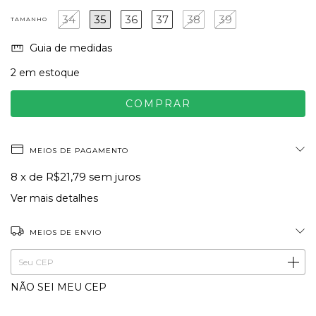
34
35
36
37
38
39
TAMANHO
Guia de medidas
2
em estoque
MEIOS DE PAGAMENTO
8
x de
R$21,79
sem juros
Ver mais detalhes
MEIOS DE ENVIO
ALTERAR CEP
Entregas para o CEP:
NÃO SEI MEU CEP