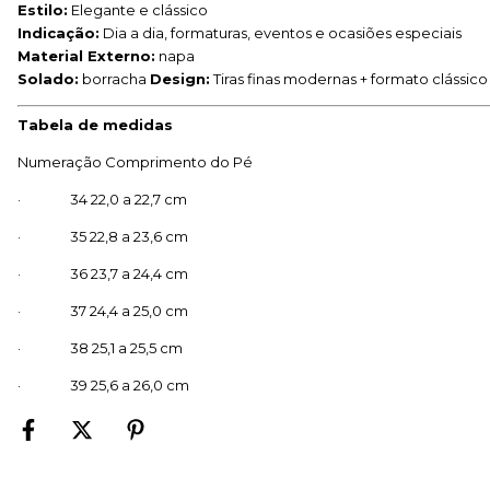
Estilo:
Elegante e clássico
Indicação:
Dia a dia, formaturas, eventos e ocasiões especiais
Material Externo:
napa
Solado:
borracha
Design:
Tiras finas modernas + formato clássic
Tabela de medidas
Numeração Comprimento do Pé
· 34 22,0 a 22,7 cm
· 35 22,8 a 23,6 cm
· 36 23,7 a 24,4 cm
· 37 24,4 a 25,0 cm
· 38 25,1 a 25,5 cm
· 39 25,6 a 26,0 cm