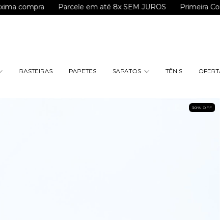
pra
Parcele em até 8x SEM JUROS
Primeira Compra? Us
RASTEIRAS
PAPETES
SAPATOS
TÊNIS
OFERTA
30% OFF