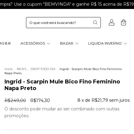
e o cupom "BEMVINDA" e ganhe R$ 15 acima de R$199
Ganh
0
S 8.8
ACESSÓRIOS
BAZAR
LIQUIDA INVERNO
Início
.
NEWS
.
DROP TODO DIA
.
Ingrid - Scarpin Mule Bico Fino Feminino
Napa Preto
Ingrid - Scarpin Mule Bico Fino Feminino
Napa Preto
R$249,00
R$174,30
8
x de
R$21,79
sem juros
O desconto pode mudar ao ser combinado com outras
promoções.