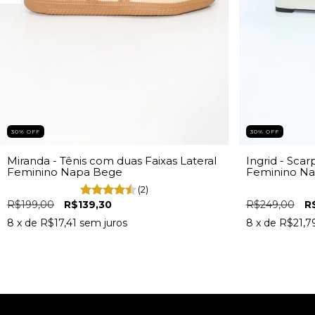
30% OFF
30% OFF
Miranda - Tênis com duas Faixas Lateral
Ingrid - Scar
Feminino Napa Bege
Feminino Na
(2)
R$199,00
R$139,30
R$249,00
R
8
x de
R$17,41
sem juros
8
x de
R$21,7