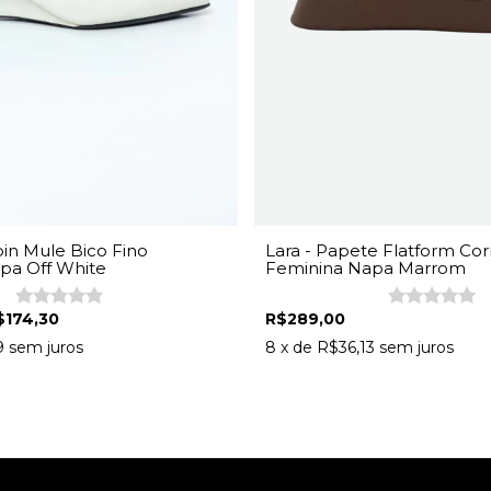
Lara - Papete Flatform Cor
pin Mule Bico Fino
Feminina Napa Marrom
pa Off White
R$289,00
$174,30
8
x de
R$36,13
sem juros
9
sem juros