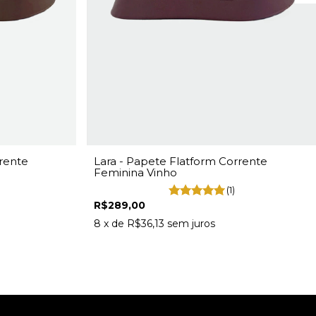
rente
Lara - Papete Flatform Corrente
Feminina Vinho
(1)
R$289,00
8
x de
R$36,13
sem juros