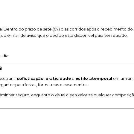
. Dentro do prazo de sete (07) dias corridos após o recebimento do 
o do e-mail de aviso que o pedido está disponível para ser retirado.
a dia
il
usca unir
sofisticação
,
praticidade
e
estilo atemporal
em um único
gantes para festas, formaturas e casamentos.
caminhar seguro, enquanto o visual clean valoriza qualquer composi