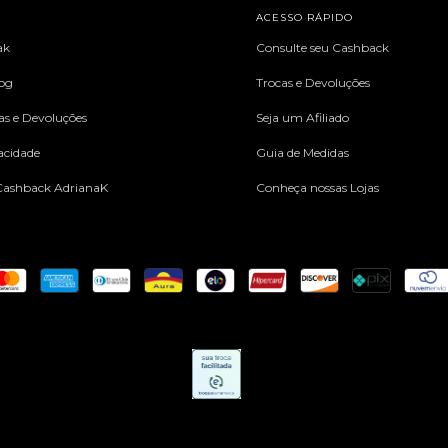
L
ACESSO RÁPIDO
ak
Consulte seu Cashback
log
Trocas e Devoluções
cas e Devoluções
Seja um Afiliado
vacidade
Guia de Medidas
ashback AdrianaK
Conheça nossas Lojas