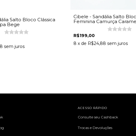
Cibele - Sandália Salto Bloc
ália Salto Bloco Clássica
Feminina Camurça Carame
apa Bege
R$199,00
8
x de
R$24,88
sem juros
88
sem juros
L
ACESSO RÁPIDO
ak
Consulte seu Cashback
log
Trocas e Devoluções