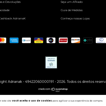
cas e Devoluções
Seja um Afiliado
vacidade
Guia de Medidas
ashback AdrianaK
Conheça nossas Lojas
ight Adrianak - 49422060000191 - 2026. Todos os direitos reserv
 este site
você aceita o uso de cookies
para agilizar a sua experiência de compra.