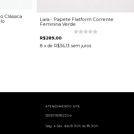
o Clássica
Lara - Papete Flatform Corrente
lo
Feminina Verde
R$289,00
8
x de
R$36,13
sem juros
ATENDIMENTO SITE
5513978182204
Seg. a Sex. das 8:30h às 18:30h