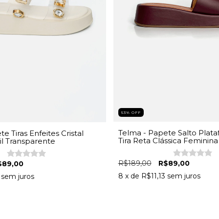
53
%
OFF
Telma - Papete Salto Plat
te Tiras Enfeites Cristal
Tira Reta Clássica Feminina
il Transparente
R$189,00
R$89,00
$89,00
8
x de
R$11,13
sem juros
sem juros