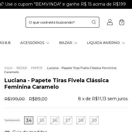
 cupom "BEMVINDA" e ganhe R$ 15 acima de R$199
Ganhe 1
0
S 8.8
ACESSÓRIOS
BAZAR
LIQUIDA INVERNO
Início
.
BAZAR
.
PAPETE
.
Luciana - Papete Tiras Fivela Clássica Feminina
Caramelo
Luciana - Papete Tiras Fivela Clássica
Feminina Caramelo
R$199,00
R$89,00
8
x de
R$11,13
sem juros
34
35
36
37
38
39
TAMANHO