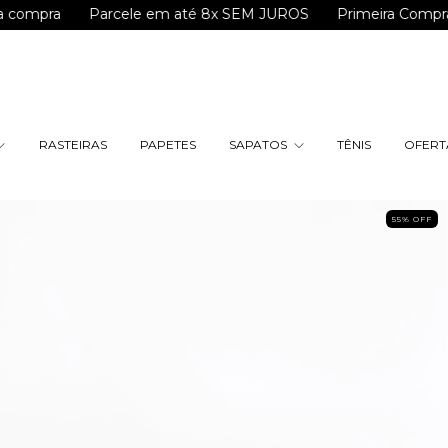
Parcele em até 8x SEM JUROS
Primeira Compra? Use o
RASTEIRAS
PAPETES
SAPATOS
TÊNIS
OFERTA
55
%
OFF