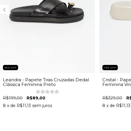
55
%
OFF
73
%
OFF
Leandra - Papete Tiras Cruzadas Dedal
Cristal - Pape
Clássica Feminina Preto
Feminina Vin
R$199,00
R$89,00
R$329,00
R
8
x de
R$11,13
sem juros
8
x de
R$11,13