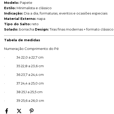
Modelo:
Papete
Estilo:
Minimalista e clássico
Indicação:
Dia a dia, formaturas, eventos e ocasiões especiais
Material Externo:
napa
Tipo do Salto:
reto
Solado:
borracha
Design:
Tiras finas modernas + formato clássic
Tabela de medidas
Numeração Comprimento do Pé
· 34 22,0 a 22,7 cm
· 35 22,8 a 23,6 cm
· 36 23,7 a 24,4 cm
· 37 24,4 a 25,0 cm
· 38 25,1 a 25,5 cm
· 39 25,6 a 26,0 cm