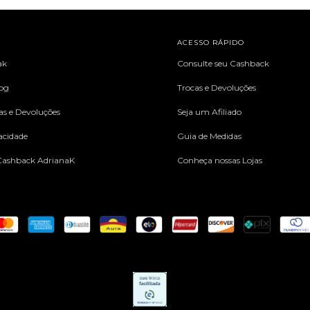
L
ACESSO RÁPIDO
ak
Consulte seu Cashback
log
Trocas e Devoluções
cas e Devoluções
Seja um Afiliado
vacidade
Guia de Medidas
ashback AdrianaK
Conheça nossas Lojas