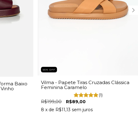
55
%
OFF
Vilma - Papete Tiras Cruzadas Clássica
aforma Baixo
Feminina Caramelo
 Vinho
(1)
R$199,00
R$89,00
8
x de
R$11,13
sem juros