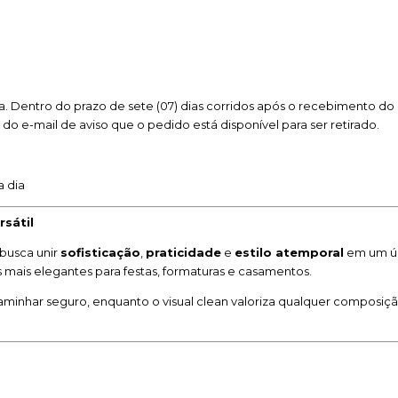
. Dentro do prazo de sete (07) dias corridos após o recebimento do 
o do e-mail de aviso que o pedido está disponível para ser retirado.
a dia
rsátil
busca unir
sofisticação
,
praticidade
e
estilo atemporal
em um úni
 mais elegantes para festas, formaturas e casamentos.
caminhar seguro, enquanto o visual clean valoriza qualquer composi