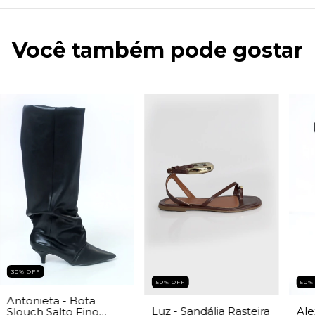
Você também pode gostar
30% OFF
50% OFF
50%
Antonieta - Bota
Luz - Sandália Rasteira
Ale
Slouch Salto Fino