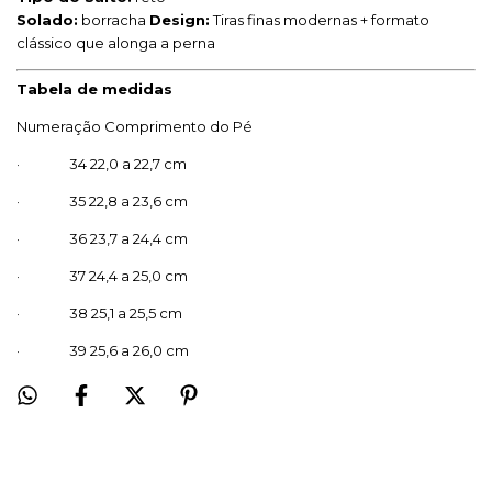
Solado:
borracha
Design:
Tiras finas modernas + formato
clássico que alonga a perna
Tabela de medidas
Numeração Comprimento do Pé
· 34 22,0 a 22,7 cm
· 35 22,8 a 23,6 cm
· 36 23,7 a 24,4 cm
· 37 24,4 a 25,0 cm
· 38 25,1 a 25,5 cm
· 39 25,6 a 26,0 cm