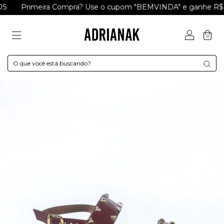
Primeira Compra? Use o cupom "BEMVINDA" e ganhe R$ 15
0