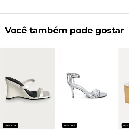
Você também pode gostar
70
%
OFF
55
%
OFF
55