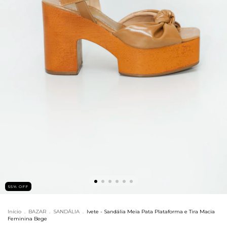
55
%
OFF
Início
.
BAZAR
.
SANDÁLIA
.
Ivete - Sandália Meia Pata Plataforma e Tira Macia
Feminina Bege