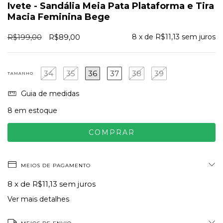
Ivete - Sandália Meia Pata Plataforma e Tira
Macia Feminina Bege
R$199,00
R$89,00
8
x de
R$11,13
sem juros
34
35
36
37
38
39
TAMANHO
Guia de medidas
8
em estoque
MEIOS DE PAGAMENTO
8
x de
R$11,13
sem juros
Ver mais detalhes