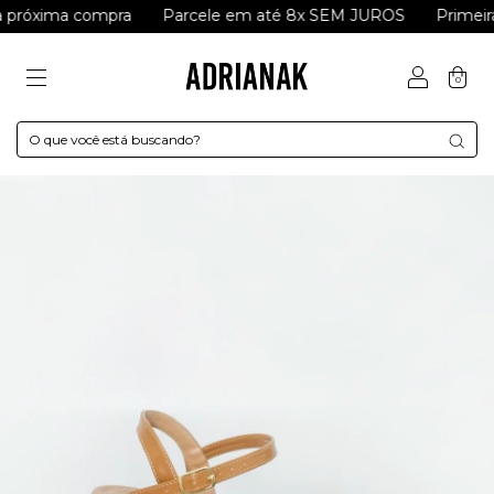
a compra
Parcele em até 8x SEM JUROS
Primeira Compr
0