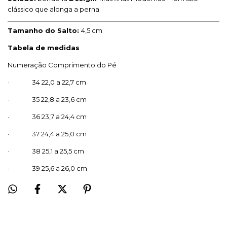
clássico que alonga a perna
Tamanho do Salto:
4,5 cm
Tabela de medidas
Numeração Comprimento do Pé
· 34 22,0 a 22,7 cm
· 35 22,8 a 23,6 cm
· 36 23,7 a 24,4 cm
· 37 24,4 a 25,0 cm
· 38 25,1 a 25,5 cm
· 39 25,6 a 26,0 cm