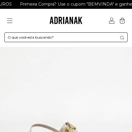
ROS
Primeira Compra? Use o cupom "BEMVINDA" e ganhe R$
0