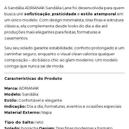
A Sandália ADRIANAK Sandália Lane foi desenvolvida para quem
busca unir
sofisticação
,
praticidade
e
estilo atemporal
em
um único modelo. Com design minimalista, tiras finas e estrutura
clássica, ela complementa desde looks do dia a dia até
produções mais elegantes para festas, formaturas e
casamentos.
Seu seu solado garante estabilidade, conforto prolongado e um
caminhar seguro, enquanto o visual clean valoriza qualquer
composição – do básico chic ao glam moderno. Um modelo
coringa que nunca sai de moda.
Características do Produto
Marca:
ADRIANAK
Modelo:
Sandália
Estilo:
Confortável e elegante
Indicação:
Dia a dia, formaturas, eventos e ocasiões especiais
Material Externo:
Napa
Tipo do Salto:
reto
Solado:
borracha
Design:
Tiras finas modernas + formato