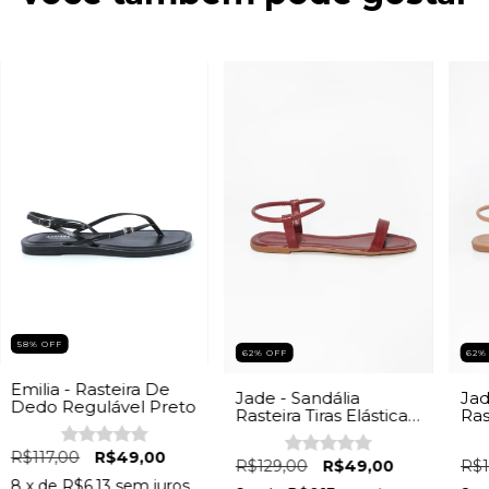
58
%
OFF
62
%
OFF
62
Emilia - Rasteira De
Jade - Sandália
Jad
Dedo Regulável Preto
Rasteira Tiras Elástica
Ras
Feminina Vinho
Fem
R$117,00
R$49,00
R$129,00
R$49,00
R$1
8
x de
R$6,13
sem juros