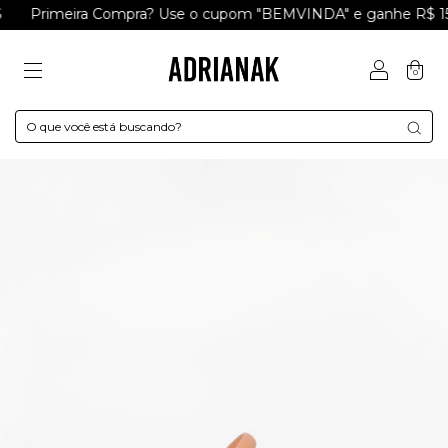
Primeira Compra? Use o cupom "BEMVINDA" e ganhe R$ 15 
0