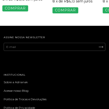
8
x de
R$6,13
sem juros
8
x
COMPRAR
COMPRAR
C
ASSINE NOSSA NEWSLETTER
INSTITUCIONAL
Sobre a Adrianak
Acesse nosso Blog
Política de Trocas e Devoluções
Política de Privacidade