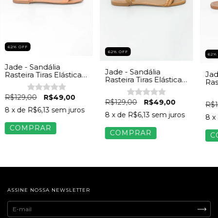
62
%
OFF
62
%
OFF
62
Jade - Sandália
Jade - Sandália
Jad
Rasteira Tiras Elástica
Rasteira Tiras Elástica
Ras
Feminina Bege
Feminina Bege
Fem
Cerrado
R$129,00
R$49,00
R$129,00
R$49,00
R$1
8
x de
R$6,13
sem juros
8
x de
R$6,13
sem juros
8
x
COMPRAR
COMPRAR
C
ASSINE NOSSA NEWSLETTER