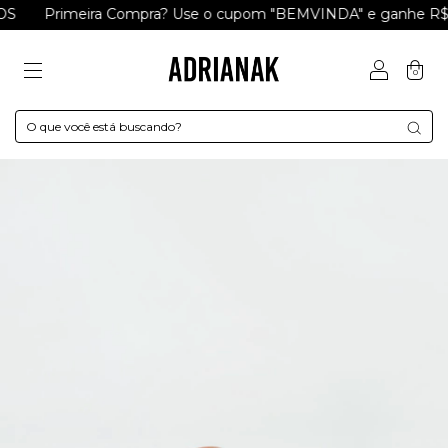
Primeira Compra? Use o cupom "BEMVINDA" e ganhe R$ 15
0