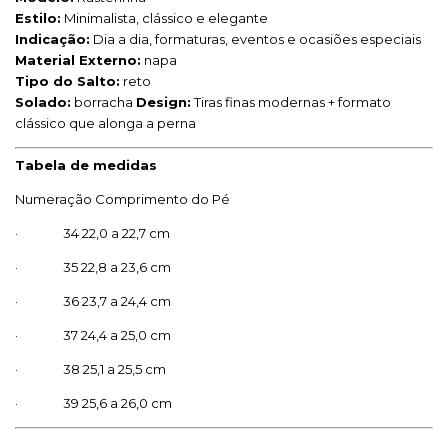
Estilo:
Minimalista, clássico e elegante
Indicação:
Dia a dia, formaturas, eventos e ocasiões especiais
Material Externo:
napa
Tipo do Salto:
reto
Solado:
borracha
Design:
Tiras finas modernas + formato
clássico que alonga a perna
Tabela de medidas
Numeração Comprimento do Pé
· 34 22,0 a 22,7 cm
· 35 22,8 a 23,6 cm
· 36 23,7 a 24,4 cm
· 37 24,4 a 25,0 cm
· 38 25,1 a 25,5 cm
· 39 25,6 a 26,0 cm