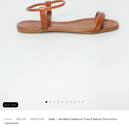
62
%
OFF
Início
.
BAZAR
.
RASTEIRA
.
Jade - Sandália Rasteira Tiras Elástica Feminina
Caramelo