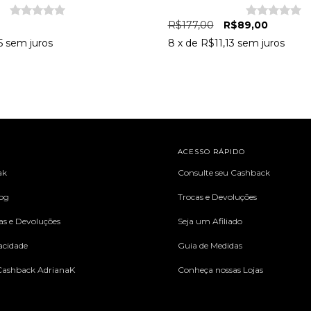
R$177,00
R$89,00
5
sem juros
8
x de
R$11,13
sem juros
L
ACESSO RÁPIDO
ak
Consulte seu Cashback
log
Trocas e Devoluções
cas e Devoluções
Seja um Afiliado
vacidade
Guia de Medidas
ashback AdrianaK
Conheça nossas Lojas