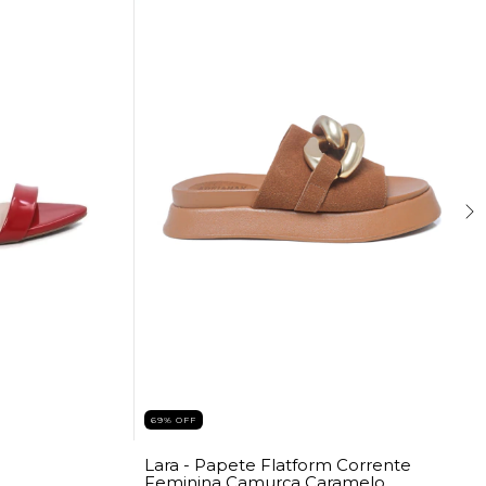
69
%
OFF
Lara - Papete Flatform Corrente
Feminina Camurça Caramelo