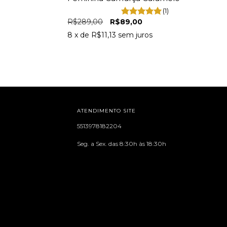
(1)
R$289,00
R$89,00
8
x de
R$11,13
sem juros
ATENDIMENTO SITE
5513978182204
Seg. a Sex. das 8:30h às 18:30h