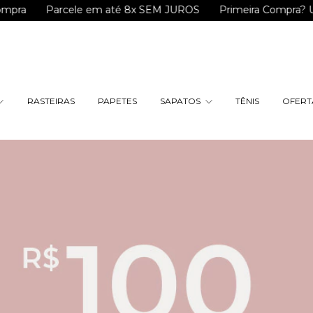
Parcele em até 8x SEM JUROS
Primeira Compra? Use o 
RASTEIRAS
PAPETES
SAPATOS
TÊNIS
OFERTA