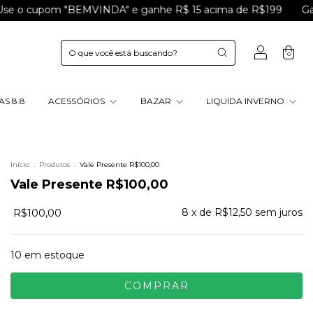
cupom "BEMVINDA" e ganhe R$ 15 acima de R$199
Ganhe 10
0
S 8.8
ACESSÓRIOS
BAZAR
LIQUIDA INVERNO
Início
.
Produtos
.
Vale Presente R$100,00
Vale Presente R$100,00
R$100,00
8
x de
R$12,50
sem juros
10
em estoque