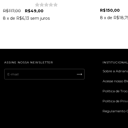
R$150,00
R$117,00
R$49,00
8
x de
R$18,7
8
x de
R$6,13
sem juros
ASSINE NOSSA NEWSLETTER
INSTITUCIONA
Sobre a Adrian
Acesse nosso B
Política de Tro
Política de Pri
Regulamento C