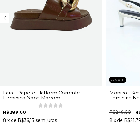
30% OFF
Lara - Papete Flatform Corrente
Monica - Sca
Feminina Napa Marrom
Feminina Na
R$289,00
R$249,00
R
8
x de
R$36,13
sem juros
8
x de
R$21,7