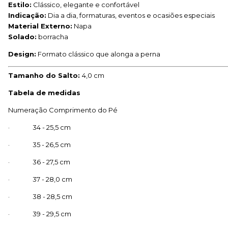
Estilo:
Clássico, elegante e confortável
Indicação:
Dia a dia, formaturas, eventos e ocasiões especiais
Material Externo:
Napa
Solado:
borracha
Design:
Formato clássico que alonga a perna
Tamanho do Salto:
4,0 cm
Tabela de medidas
Numeração Comprimento do Pé
· 34 - 25,5 cm
· 35 - 26,5 cm
· 36 - 27,5 cm
· 37 - 28,0 cm
· 38 - 28,5 cm
· 39 - 29,5 cm