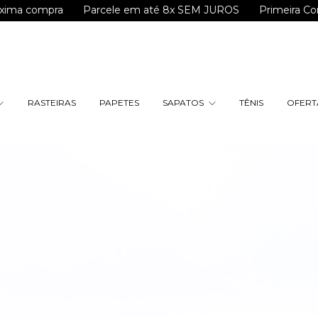
mpra
Parcele em até 8x SEM JUROS
Primeira Compra? U
RASTEIRAS
PAPETES
SAPATOS
TÊNIS
OFERTA