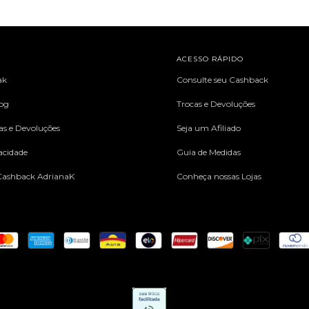
L
ACESSO RÁPIDO
ak
Consulte seu Cashback
log
Trocas e Devoluções
cas e Devoluções
Seja um Afiliado
vacidade
Guia de Medidas
ashback AdrianaK
Conheça nossas Lojas