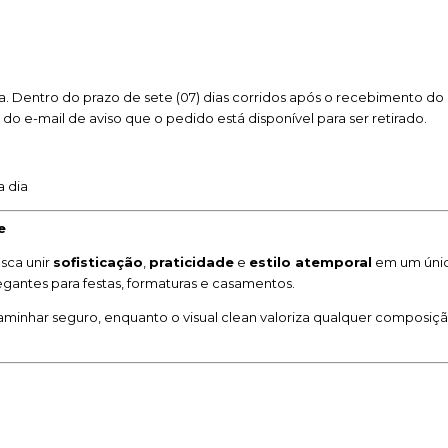
. Dentro do prazo de sete (07) dias corridos após o recebimento do 
o do e-mail de aviso que o pedido está disponível para ser retirado.
a dia
e
sca unir
sofisticação
,
praticidade
e
estilo atemporal
em um único
gantes para festas, formaturas e casamentos.
caminhar seguro, enquanto o visual clean valoriza qualquer composi