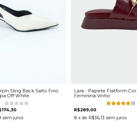
Lara - Papete Flatform Cor
rpin Sling Back Salto Fino
Feminina Vinho
pa Off White
(1)
R$289,00
$174,30
8
x de
R$36,13
sem juros
9
sem juros