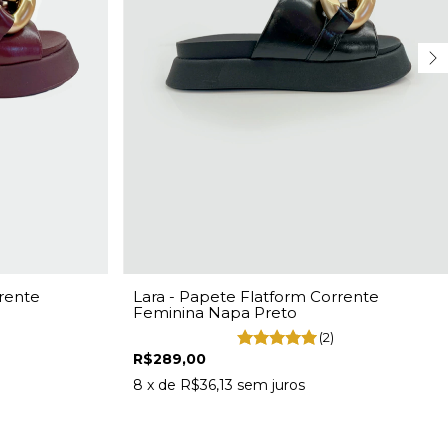
rente
Lara - Papete Flatform Corrente
Feminina Napa Preto
(2)
R$289,00
8
x de
R$36,13
sem juros