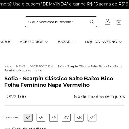
se o cupom "BEMVINDA" e ganhe R$ 15 acima de R$199
Gan
0
S 8.8
ACESSÓRIOS
BAZAR
LIQUIDA INVERNO
Início
.
NEWS
.
DROP TODO DIA
.
Sofia - Scarpin Clássico Salto Baixo Bico Folha
Feminino Napa Vermelho
Sofia - Scarpin Clássico Salto Baixo Bico
Folha Feminino Napa Vermelho
R$229,00
8
x de
R$28,63
sem juros
34
35
36
37
38
39
TAMANHO