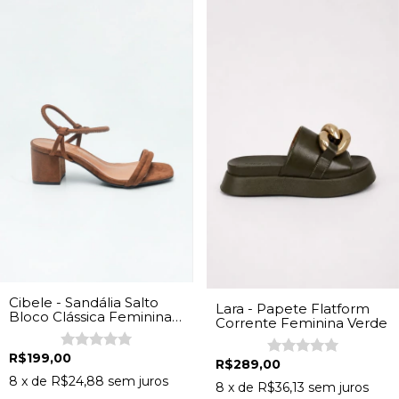
Cibele - Sandália Salto
Lara - Papete Flatform
Bloco Clássica Feminina
Corrente Feminina Verde
Camurça Caramelo
R$199,00
R$289,00
8
x de
R$24,88
sem juros
8
x de
R$36,13
sem juros