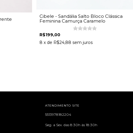
Cibele - Sandália Salto Bloco Clássica
rente
Feminina Camurça Caramelo
R$199,00
8
x de
R$24,88
sem juros
ATENDIMENTO SITE
5513978182204
Seg. a Sex. das 8:30h às 18:30h