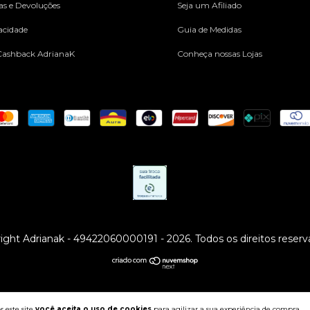
cas e Devoluções
Seja um Afiliado
vacidade
Guia de Medidas
ashback AdrianaK
Conheça nossas Lojas
ight Adrianak - 49422060000191 - 2026. Todos os direitos reserv
 este site
você aceita o uso de cookies
para agilizar a sua experiência de compra.