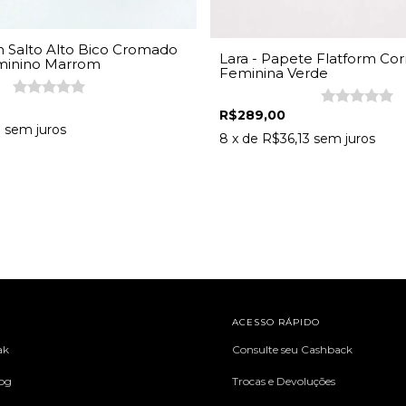
in Salto Alto Bico Cromado
Lara - Papete Flatform Cor
minino Marrom
Feminina Verde
R$289,00
3
sem juros
8
x de
R$36,13
sem juros
L
ACESSO RÁPIDO
ak
Consulte seu Cashback
log
Trocas e Devoluções