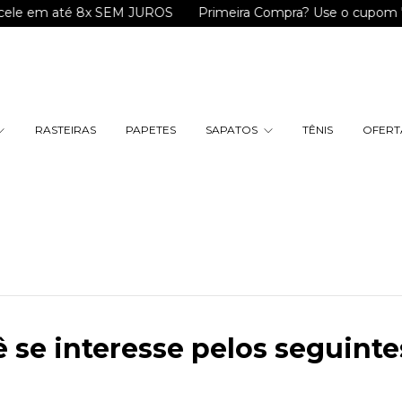
 em até 8x SEM JUROS
Primeira Compra? Use o cupom "BEM
RASTEIRAS
PAPETES
SAPATOS
TÊNIS
OFERTA
ê se interesse pelos seguinte