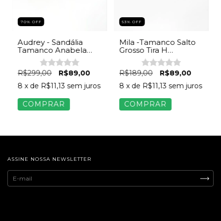
70
%
OFF
53
%
OFF
Audrey - Sandália
Mila -Tamanco Salto
Tamanco Anabela
Grosso Tira H
Spike Dourado
Feminina Off White
Feminina Bege
R$299,00
R$89,00
R$189,00
R$89,00
8
x de
R$11,13
sem juros
8
x de
R$11,13
sem juros
COMPRAR
COMPRAR
ASSINE NOSSA NEWSLETTER