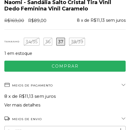
Naomi - Sandália Salto Cristal Tira Vinil
Dedo Feminina Vinil Caramelo
R$169,00
R$89,00
8
x de
R$11,13
sem juros
34/35
36
37
38/39
TAMANHO
1
em estoque
MEIOS DE PAGAMENTO
8
x de
R$11,13
sem juros
Ver mais detalhes
MEIOS DE ENVIO
ALTERAR CEP
Entregas para o CEP: