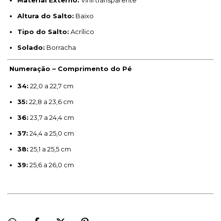
Material Externo:
Vinil transparente
Altura do Salto:
Baixo
Tipo do Salto:
Acrílico
Solado:
Borracha
Numeração – Comprimento do Pé
34:
22,0 a 22,7 cm
35:
22,8 a 23,6 cm
36:
23,7 a 24,4 cm
37:
24,4 a 25,0 cm
38:
25,1 a 25,5 cm
39:
25,6 a 26,0 cm