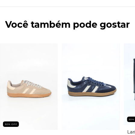
Você também pode gostar
30%
30% OFF
Lar