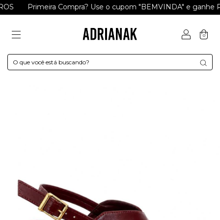
OS
Primeira Compra? Use o cupom "BEMVINDA" e ganhe R$ 
0