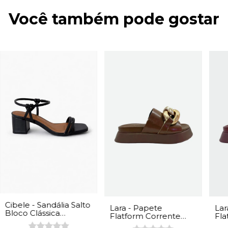
Você também pode gostar
Cibele - Sandália Salto
Lara - Papete
Lar
Bloco Clássica
Flatform Corrente
Fla
Feminina Napa Preto
Feminina Napa
Fem