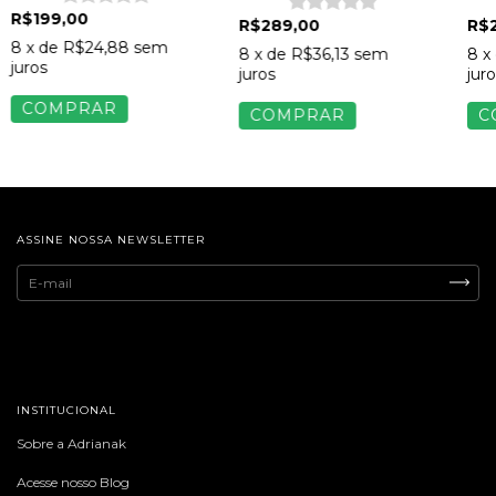
Marrom
R$199,00
R$289,00
R$
8
x de
R$24,88
sem
8
x de
R$36,13
sem
8
x
juros
juros
juro
COMPRAR
COMPRAR
C
ASSINE NOSSA NEWSLETTER
INSTITUCIONAL
Sobre a Adrianak
Acesse nosso Blog