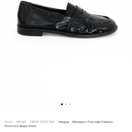
Início
.
NEWS
.
DROP TODO DIA
.
Megue - Mocassim Franzido Clássico
Feminino Napa Preto