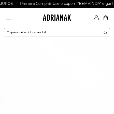
Primeira Compra? Use o cupom "BEMVINDA" e ganhe R$ 15 a
0