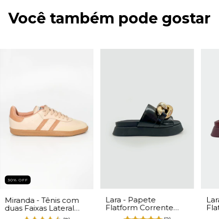
Você também pode gostar
30% OFF
Lara - Papete
Lar
Miranda - Tênis com
Flatform Corrente
Fla
duas Faixas Lateral
Feminina Napa Preto
Fem
Feminino Napa Bege