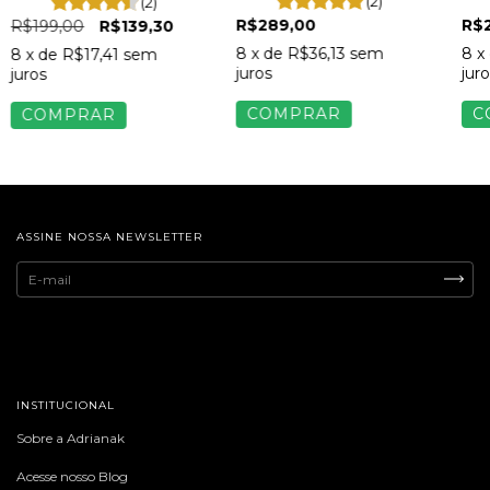
(2)
(2)
R$289,00
R$
R$199,00
R$139,30
8
x de
R$36,13
sem
8
x
8
x de
R$17,41
sem
juros
juro
juros
COMPRAR
C
COMPRAR
ASSINE NOSSA NEWSLETTER
INSTITUCIONAL
Sobre a Adrianak
Acesse nosso Blog