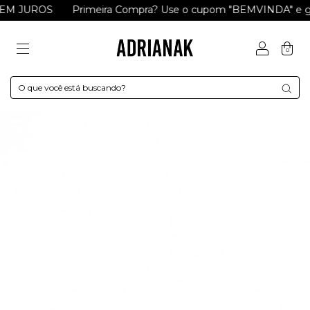
ROS
Primeira Compra? Use o cupom "BEMVINDA" e ganhe R$ 
0