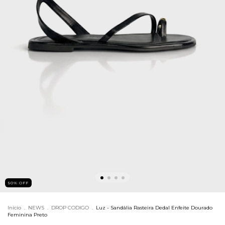
50% OFF
Início
.
NEWS
.
DROP CODIGO
.
Luz - Sandália Rasteira Dedal Enfeite Dourado
Feminina Preto