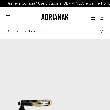
Primeira Compra? Use o cupom "BEMVINDA" e ganhe R$ 15 a
0