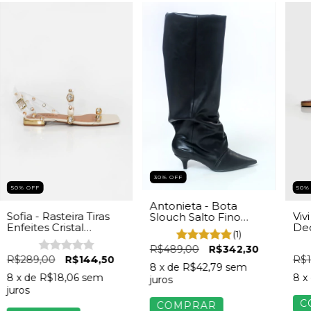
30% OFF
50%
50% OFF
Antonieta - Bota
Viv
Sofia - Rasteira Tiras
Slouch Salto Fino
Ded
Enfeites Cristal
Feminino Napa Preta
(1)
Do
Feminina Vinil
R$489,00
R$342,30
Ma
Transparente
R$1
R$289,00
R$144,50
8
x de
R$42,79
sem
8
x
8
x de
R$18,06
sem
juros
juros
C
COMPRAR