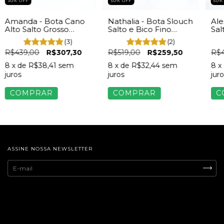
50% OFF
50%
30% OFF
Nathalia - Bota Slouch
Ale
Amanda - Bota Cano
Salto e Bico Fino
Sal
Alto Salto Grosso
Feminino Napa Preta
Cam
Feminino Marrom
(2)
(3)
R$519,00
R$259,50
R$
R$439,00
R$307,30
8
x de
R$32,44
sem
8
x
8
x de
R$38,41
sem
juros
juro
juros
COMPRAR
C
COMPRAR
ASSINE NOSSA NEWSLETTER