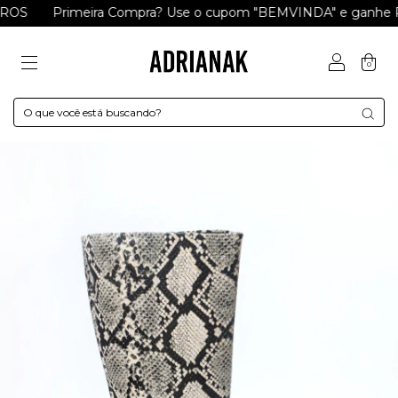
S
Primeira Compra? Use o cupom "BEMVINDA" e ganhe R$ 1
0