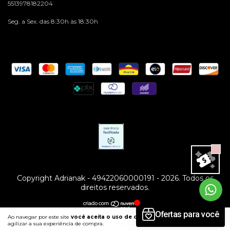
5513978182204
Seg. a Sex. das 8:30h às 18:30h
Copyright Adrianak - 49422060000191 - 2026. Todos os
direitos reservados.
Ao navegar por este site
você aceita o uso de cookies
para
ENTENDI
agilizar a sua experiência de compra.