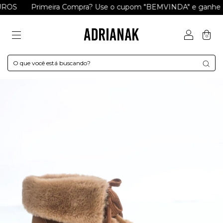
OS
Primeira Compra? Use o cupom "BEMVINDA" e ganhe R$ 
0