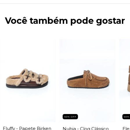
Você também pode gostar
50% OFF
50%
Fluffy - Papete Birken
Nubia - Clog Clássico
Ele