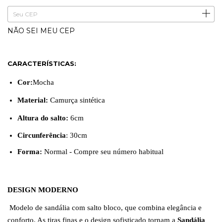
ALTERAR CEP
Entregas para o CEP:
NÃO SEI MEU CEP
CARACTERÍSTICAS:
Cor:
Mocha
Material:
Camurça sintética
Altura do salto:
6cm
Circunferência
: 30cm
Forma:
Normal - Compre seu número habitual
DESIGN MODERNO
Modelo de sandália com salto bloco, que combina elegância e
conforto. As tiras finas e o design sofisticado tornam a
Sandália