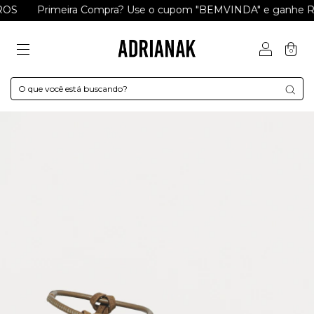
S
Primeira Compra? Use o cupom "BEMVINDA" e ganhe R$ 1
0