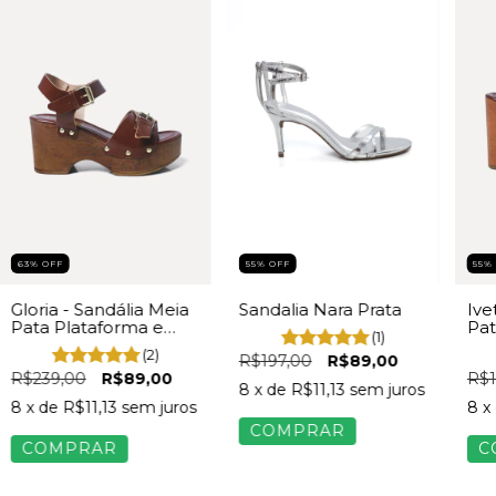
55
%
OFF
63
%
OFF
55
Sandalia Nara Prata
Gloria - Sandália Meia
Ive
Pata Plataforma e
Pat
(1)
Tiras com Rebites
Mac
(2)
R$197,00
R$89,00
Feminina Marrom
Ma
R$239,00
R$89,00
R$1
8
x de
R$11,13
sem juros
8
x de
R$11,13
sem juros
8
x
COMPRAR
COMPRAR
C