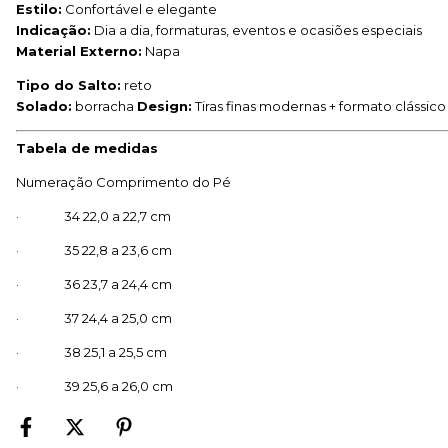
Estilo:
Confortável e elegante
Indicação:
Dia a dia, formaturas, eventos e ocasiões especiais
Material Externo:
Napa
Tipo do Salto:
reto
Solado:
borracha
Design:
Tiras finas modernas + formato clássic
Tabela de medidas
Numeração Comprimento do Pé
· 34 22,0 a 22,7 cm
· 35 22,8 a 23,6 cm
· 36 23,7 a 24,4 cm
· 37 24,4 a 25,0 cm
· 38 25,1 a 25,5 cm
· 39 25,6 a 26,0 cm