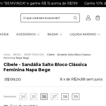
NDA" e ganhe R$ 15 acima de R$199
Ganhe 10% de CASHBA
0
S 8.8
ACESSÓRIOS
BAZAR
LIQUIDA INVERNO
Início
.
NEWS
.
DROP TODO DIA
.
Cibele - Sandália Salto Bloco Clássica
Feminina Napa Bege
Cibele - Sandália Salto Bloco Clássica
Feminina Napa Bege
R$199,00
8
x de
R$24,88
sem juros
34
35
36
37
38
39
TAMANHO