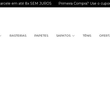
m até 8x SEM JUROS
Primeira Compra? Use o cupom "BEMVI
RASTEIRAS
PAPETES
SAPATOS
TÊNIS
OFERTA