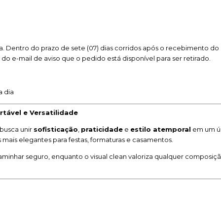
. Dentro do prazo de sete (07) dias corridos após o recebimento do 
o do e-mail de aviso que o pedido está disponível para ser retirado.
a dia
rtável e Versatilidade
busca unir
sofisticação
,
praticidade
e
estilo atemporal
em um úni
 mais elegantes para festas, formaturas e casamentos.
caminhar seguro, enquanto o visual clean valoriza qualquer composi