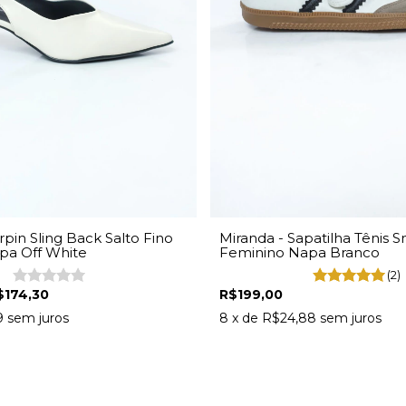
rpin Sling Back Salto Fino
Miranda - Sapatilha Tênis 
pa Off White
Feminino Napa Branco
(2)
$174,30
R$199,00
9
sem juros
8
x de
R$24,88
sem juros