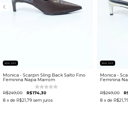
30% OFF
30% OFF
Monica - Scarpin Sling Back Salto Fino
Monica - Sca
Feminina Napa Marrom
Feminina Na
R$249,00
R$174,30
R$249,00
R
8
x de
R$21,79
sem juros
8
x de
R$21,7