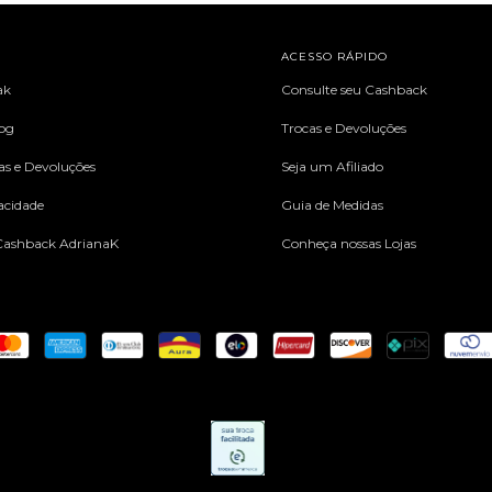
L
ACESSO RÁPIDO
ak
Consulte seu Cashback
log
Trocas e Devoluções
cas e Devoluções
Seja um Afiliado
vacidade
Guia de Medidas
ashback AdrianaK
Conheça nossas Lojas