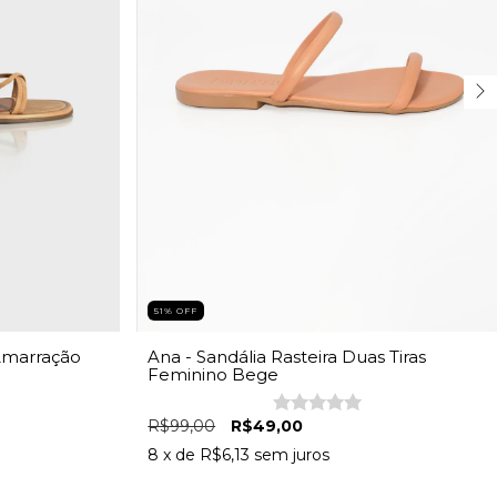
51
%
OFF
 Amarração
Ana - Sandália Rasteira Duas Tiras
Feminino Bege
R$99,00
R$49,00
8
x de
R$6,13
sem juros