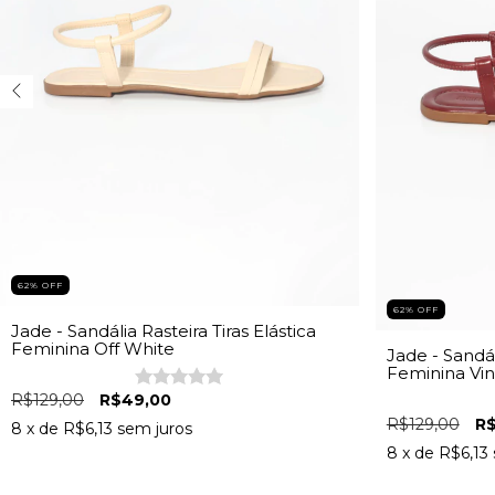
62
%
OFF
62
%
OFF
Jade - Sandália Rasteira Tiras Elástica
Feminina Off White
Jade - Sandál
Feminina Vi
R$129,00
R$49,00
R$129,00
R
8
x de
R$6,13
sem juros
8
x de
R$6,13