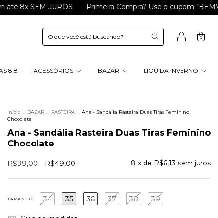
8x SEM JUROS
Primeira Compra? Use o cupom "BEMVINDA" e
0
S 8.8
ACESSÓRIOS
BAZAR
LIQUIDA INVERNO
Início
.
BAZAR
.
RASTEIRA
.
Ana - Sandália Rasteira Duas Tiras Feminino
Chocolate
Ana - Sandália Rasteira Duas Tiras Feminino
Chocolate
R$99,00
R$49,00
8
x de
R$6,13
sem juros
34
35
36
37
38
39
TAMANHO