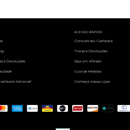
L
ACESSO RÁPIDO
ak
Consulte seu Cashback
log
Trocas e Devoluções
cas e Devoluções
Seja um Afiliado
vacidade
Guia de Medidas
ashback AdrianaK
Conheça nossas Lojas