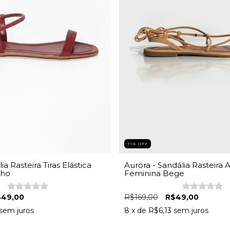
71
%
OFF
Aurora - Sandália Rasteira
ia Rasteira Tiras Elástica
Feminina Bege
nho
R$169,00
R$49,00
$49,00
8
x de
R$6,13
sem juros
sem juros