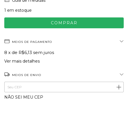
Guia de medidas
1
em estoque
MEIOS DE PAGAMENTO
8
x de
R$6,13
sem juros
Ver mais detalhes
MEIOS DE ENVIO
ALTERAR CEP
Entregas para o CEP:
NÃO SEI MEU CEP