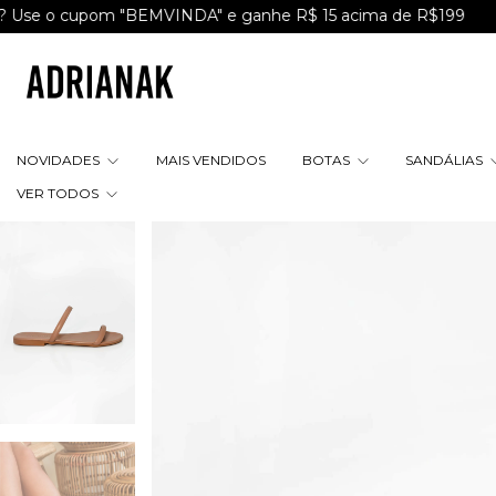
 cupom "BEMVINDA" e ganhe R$ 15 acima de R$199
Ganhe 1
NOVIDADES
MAIS VENDIDOS
BOTAS
SANDÁLIAS
VER TODOS