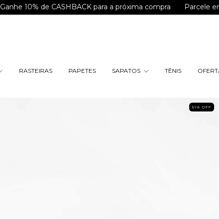
0% de CASHBACK para a próxima compra
Parcele em até 
RASTEIRAS
PAPETES
SAPATOS
TÊNIS
OFERTA
51
%
OFF