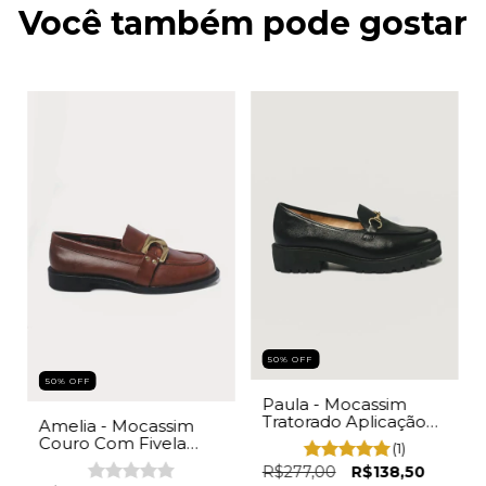
Você também pode gostar
50% OFF
50% OFF
Paula - Mocassim
Tratorado Aplicação
Amelia - Mocassim
Feminino Preto
Couro Com Fivela
(1)
Feminina Caramelo
R$277,00
R$138,50