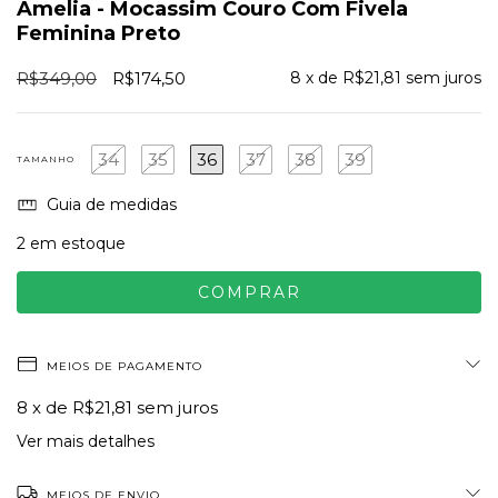
Amelia - Mocassim Couro Com Fivela
Feminina Preto
R$349,00
R$174,50
8
x de
R$21,81
sem juros
34
35
36
37
38
39
TAMANHO
Guia de medidas
2
em estoque
MEIOS DE PAGAMENTO
8
x de
R$21,81
sem juros
Ver mais detalhes
MEIOS DE ENVIO