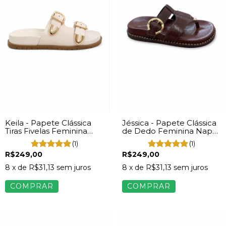
Keila - Papete Clássica
Jéssica - Papete Clássica
Tiras Fivelas Feminina
de Dedo Feminina Napa
Napa Off White
Marrom
(1)
(1)
R$249,00
R$249,00
8
x de
R$31,13
sem juros
8
x de
R$31,13
sem juros
COMPRAR
COMPRAR