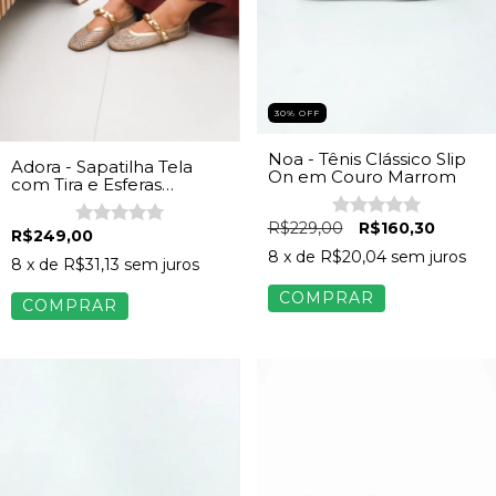
30% OFF
Noa - Tênis Clássico Slip
Adora - Sapatilha Tela
On em Couro Marrom
com Tira e Esferas
Orgânicas Feminino
Dourado
R$229,00
R$160,30
R$249,00
8
x de
R$20,04
sem juros
8
x de
R$31,13
sem juros
COMPRAR
COMPRAR