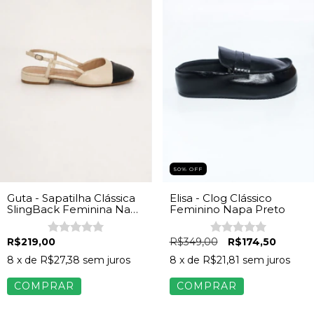
50% OFF
Guta - Sapatilha Clássica
Elisa - Clog Clássico
SlingBack Feminina Napa
Feminino Napa Preto
Off White
R$219,00
R$349,00
R$174,50
8
x de
R$27,38
sem juros
8
x de
R$21,81
sem juros
COMPRAR
COMPRAR