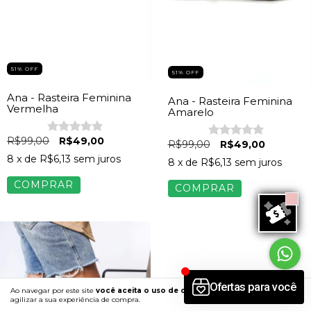
51
%
OFF
51
%
OFF
Ana - Rasteira Feminina
Ana - Rasteira Feminina
Vermelha
Amarelo
R$99,00
R$49,00
R$99,00
R$49,00
8
x de
R$6,13
sem juros
8
x de
R$6,13
sem juros
COMPRAR
COMPRAR
Ao navegar por este site
você aceita o uso de cookies
para
ENTENDI
agilizar a sua experiência de compra.