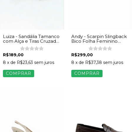
Luiza - Sandália Tamanco
Andy - Scarpin Slingback
com Alça e Tiras Cruzadas
Bico Folha Feminino
Feminina Napa Preto
Napa Onça
R$189,00
R$299,00
8
x de
R$23,63
sem juros
8
x de
R$37,38
sem juros
COMPRAR
COMPRAR