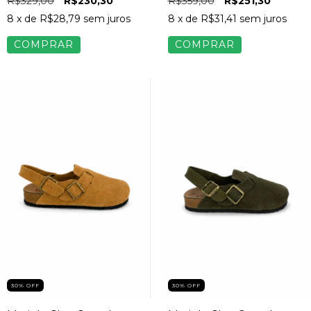
R$329,00
R$230,30
R$359,00
R$251,30
8
x de
R$28,79
sem juros
8
x de
R$31,41
sem juros
COMPRAR
COMPRAR
30% OFF
30% OFF