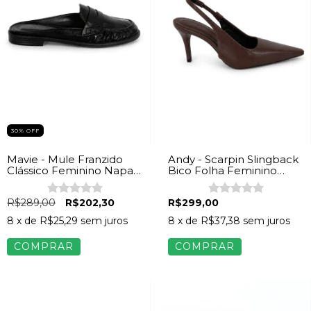
30% OFF
Mavie - Mule Franzido
Andy - Scarpin Slingback
Clássico Feminino Napa
Bico Folha Feminino
Preto
Napa Marrom
R$289,00
R$202,30
R$299,00
8
x de
R$25,29
sem juros
8
x de
R$37,38
sem juros
COMPRAR
COMPRAR