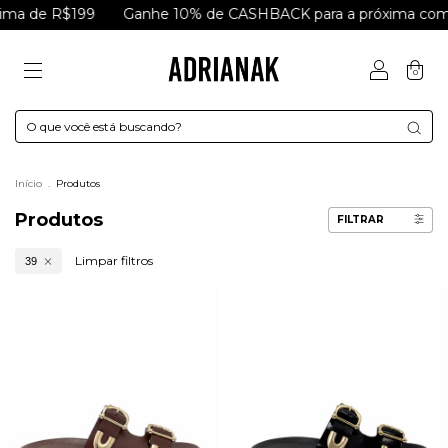
Ganhe 10% de CASHBACK para a próxima compra
Parcele e
0
Início
.
Produtos
Produtos
FILTRAR
Limpar filtros
39