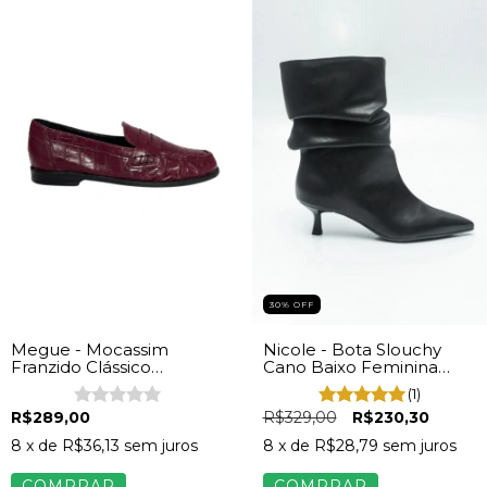
30% OFF
Megue - Mocassim
Nicole - Bota Slouchy
Franzido Clássico
Cano Baixo Feminina
Feminino Croco Vinho
Napa Preto
(1)
R$289,00
R$329,00
R$230,30
8
x de
R$36,13
sem juros
8
x de
R$28,79
sem juros
COMPRAR
COMPRAR