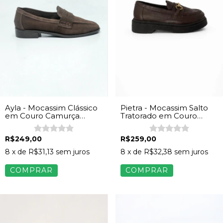
Ayla - Mocassim Clássico
Pietra - Mocassim Salto
em Couro Camurça
Tratorado em Couro
Marrom
Marrom
R$249,00
R$259,00
8
x de
R$31,13
sem juros
8
x de
R$32,38
sem juros
COMPRAR
COMPRAR