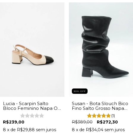
30% OFF
Lucia - Scarpin Salto
Susan - Bota Slouch Bico
Bloco Feminino Napa Off
Fino Salto Grosso Napa
White
Preto
(1)
R$239,00
R$389,00
R$272,30
8
x de
R$29,88
sem juros
8
x de
R$34,04
sem juros