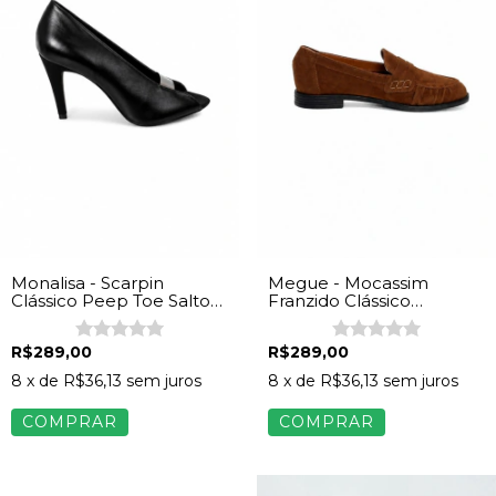
Monalisa - Scarpin
Megue - Mocassim
Clássico Peep Toe Salto
Franzido Clássico
Alto Napa Preto
Feminino Camurça
Caramelo
R$289,00
R$289,00
8
x de
R$36,13
sem juros
8
x de
R$36,13
sem juros
COMPRAR
COMPRAR