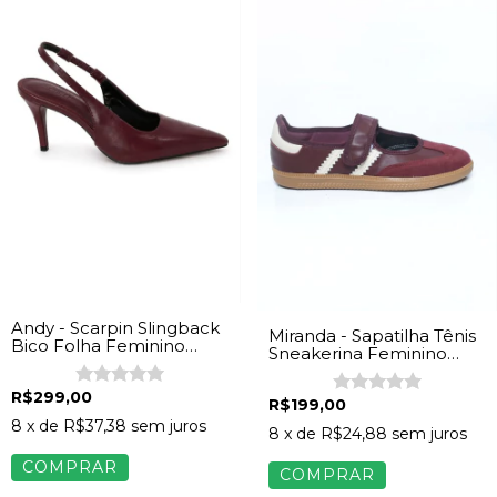
Andy - Scarpin Slingback
Miranda - Sapatilha Tênis
Bico Folha Feminino
Sneakerina Feminino
Napa Vinho
Napa Vinho
R$299,00
R$199,00
8
x de
R$37,38
sem juros
8
x de
R$24,88
sem juros
COMPRAR
COMPRAR