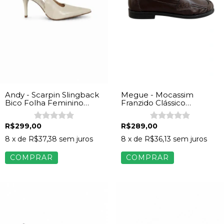
Andy - Scarpin Slingback
Megue - Mocassim
Bico Folha Feminino
Franzido Clássico
Napa Off White
Feminino Napa
Chocolate
R$299,00
R$289,00
8
x de
R$37,38
sem juros
8
x de
R$36,13
sem juros
COMPRAR
COMPRAR