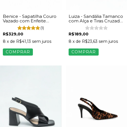
Luiza - Sandália Tamanco
Benice - Sapatilha Couro
com Alça e Tiras Cruzadas
Vazado com Enfeite
Feminina Napa Vinho
Dourado Feminino Vinho
(1)
R$189,00
R$329,00
8
x de
R$23,63
sem juros
8
x de
R$41,13
sem juros
COMPRAR
COMPRAR