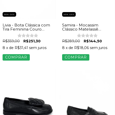
30% OFF
50% OFF
Livia - Bota Clássica com
Samira - Mocassim
Tira Feminina Couro
Clássico Matelassê
Preto
Feminino Napa Off White
R$359,00
R$251,30
R$289,00
R$144,50
8
x de
R$31,41
sem juros
8
x de
R$18,06
sem juros
COMPRAR
COMPRAR