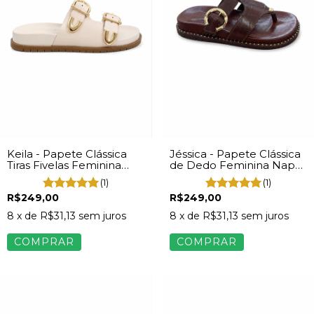
Keila - Papete Clássica
Jéssica - Papete Clássica
Tiras Fivelas Feminina
de Dedo Feminina Napa
Napa Off White
Marrom
(1)
(1)
R$249,00
R$249,00
8
x de
R$31,13
sem juros
8
x de
R$31,13
sem juros
COMPRAR
COMPRAR