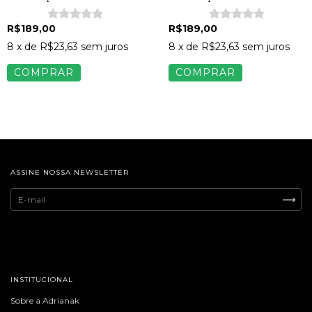
Feminina Napa Vinho
Feminina Napa Preto
R$189,00
R$189,00
8
x de
R$23,63
sem juros
8
x de
R$23,63
sem juros
COMPRAR
COMPRAR
ASSINE NOSSA NEWSLETTER
INSTITUCIONAL
Sobre a Adrianak