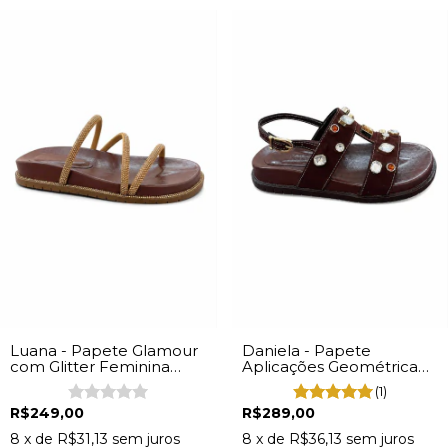
Luana - Papete Glamour
Daniela - Papete
com Glitter Feminina
Aplicações Geométrica
Napa Marrom
Feminina Marrom
(1)
R$249,00
R$289,00
8
x de
R$31,13
sem juros
8
x de
R$36,13
sem juros