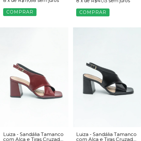
8
x de
R$19,88
sem juros
8
x de
R$41,13
sem juros
COMPRAR
COMPRAR
Luiza - Sandália Tamanco
Luiza - Sandália Tamanco
com Alça e Tiras Cruzadas
com Alça e Tiras Cruzadas