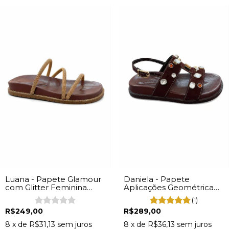
Luana - Papete Glamour
Daniela - Papete
com Glitter Feminina
Aplicações Geométrica
Napa Marrom
Feminina Marrom
(1)
R$249,00
R$289,00
8
x de
R$31,13
sem juros
8
x de
R$36,13
sem juros