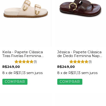
Keila - Papete Clássica
Jéssica - Papete Clássica
Tiras Fivelas Feminina
de Dedo Feminina Napa
Napa Off White
Marrom
(1)
(1)
R$249,00
R$249,00
8
x de
R$31,13
sem juros
8
x de
R$31,13
sem juros
COMPRAR
COMPRAR