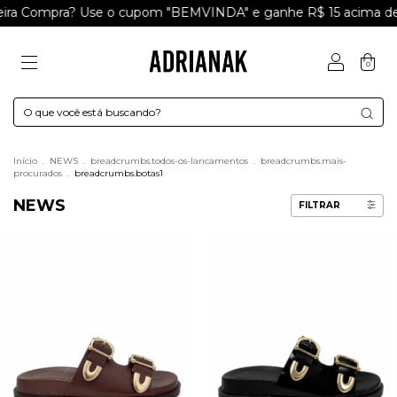
ompra? Use o cupom "BEMVINDA" e ganhe R$ 15 acima de R$1
0
Início
.
NEWS
.
breadcrumbs.todos-os-lancamentos
.
breadcrumbs.mais-
procurados
.
breadcrumbs.botas1
NEWS
FILTRAR