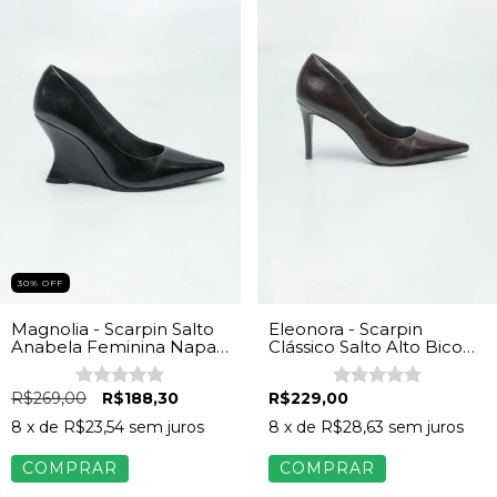
30% OFF
Magnolia - Scarpin Salto
Eleonora - Scarpin
Anabela Feminina Napa
Clássico Salto Alto Bico
Preto
Folha Feminino Napa
Marrom
R$269,00
R$188,30
R$229,00
8
x de
R$23,54
sem juros
8
x de
R$28,63
sem juros
COMPRAR
COMPRAR