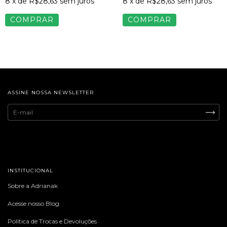
8
x de
R$28,63
sem juros
8
x de
R$28,63
sem juros
COMPRAR
COMPRAR
ASSINE NOSSA NEWSLETTER
INSTITUCIONAL
Sobre a Adrianak
Acesse nosso Blog
Política de Trocas e Devoluções