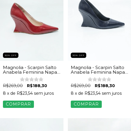
30% OFF
30% OFF
Magnolia - Scarpin Salto
Magnolia - Scarpin Salto
Anabela Feminina Napa
Anabela Feminina Napa
Vermelho
Azul
R$269,00
R$188,30
R$269,00
R$188,30
8
x de
R$23,54
sem juros
8
x de
R$23,54
sem juros
COMPRAR
COMPRAR