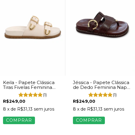
Keila - Papete Clássica
Jéssica - Papete Clássica
Tiras Fivelas Feminina
de Dedo Feminina Napa
Napa Off White
Marrom
(1)
(1)
R$249,00
R$249,00
8
x de
R$31,13
sem juros
8
x de
R$31,13
sem juros
COMPRAR
COMPRAR