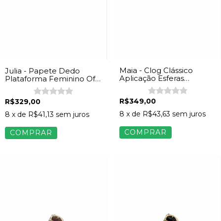
Maia - Clog Clássico
Julia - Papete Dedo
Aplicação Esferas
Plataforma Feminino Off
Feminina Camurça
White
Marrom
R$349,00
R$329,00
8
x de
R$43,63
sem juros
8
x de
R$41,13
sem juros
COMPRAR
COMPRAR